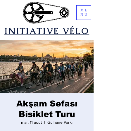
ME
NU
​INITIATIVE VÉLO
Akşam Sefası
Bisiklet Turu
mar. 11 août
  |  
Gülhane Parkı