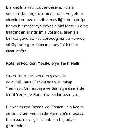
Bisiklet İnisiyatifi güvencesiyle; korna 
seslerinden, egzoz dumanından ve şehrin 
stresinden uzak, tarihle maviliğin buluştuğu 
harika bir maceraya davetlisiniz! Motorlu araç 
trafiğinden arındırılmış yollarda, ailenizle 
birlikte güvenle katılabileceğiniz bu konvoy 
sürüşünde gün batımının keyfini birlikte 
çıkaracağız.
Rota: Sirkeci'den Yedikule'ye Tarih Hattı
Sirkeci’den hareketle başlayacak 
yolculuğumuz; Cankurtaran, Kumkapı, 
Yenikapı, Cerrahpaşa ve Samatya üzerinden 
tarihi Yedikule Surları’na kadar uzanıyor.
Bir yanımızda Bizans ve Osmanlı’nın kadim 
surları, diğer yanımızda Marmara'nın uçsuz 
bucaksız maviliği... İstanbul'u hiç böyle 
görmediniz!