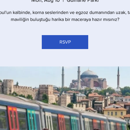
Mon, Aug 10
  |  
Gülhane Parkı
bul'un kalbinde, korna seslerinden ve egzoz dumanından uzak, t
maviliğin buluştuğu harika bir maceraya hazır mısınız?
RSVP