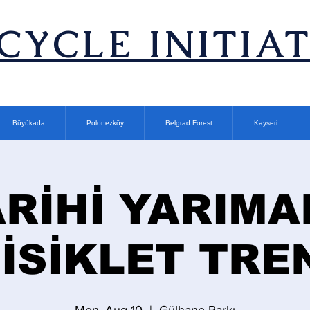
ICYCLE INITIA
Büyükada
Polonezköy
Belgrad Forest
Kayseri
ARİHİ YARIMA
İSİKLET TRE