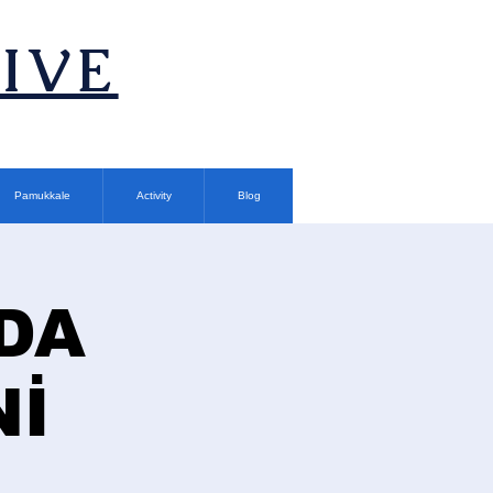
TIVE
Pamukkale
Activity
Blog
DA
Nİ