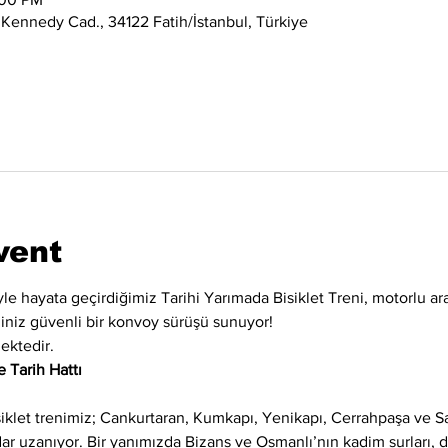
 Kennedy Cad., 34122 Fatih/İstanbul, Türkiye
vent
iyle hayata geçirdiğimiz Tarihi Yarımada Bisiklet Treni, motorlu ara
eğiniz güvenli bir konvoy sürüşü sunuyor!
ektedir.
 Tarih Hattı
siklet trenimiz; Cankurtaran, Kumkapı, Yenikapı, Cerrahpaşa ve 
adar uzanıyor. Bir yanımızda Bizans ve Osmanlı’nın kadim surları,