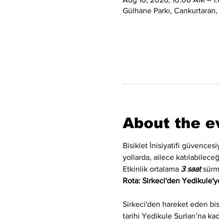
Gülhane Parkı, Cankurtaran,
About the e
Bisiklet İnisiyatifi güvences
yollarda, ailece katılabilec
Etkinlik ortalama 
3 saat
 sürm
Rota: Sirkeci'den Yedikule'ye
Sirkeci'den hareket eden bi
tarihi Yedikule Surları’na k