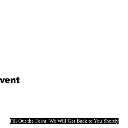
event
Fill Out the Form. We Will Get Back to You Shortly