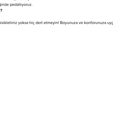
ğinde pedallıyoruz.
l?
isikletiniz yoksa hiç dert etmeyin! Boyunuza ve konforunuza uygun