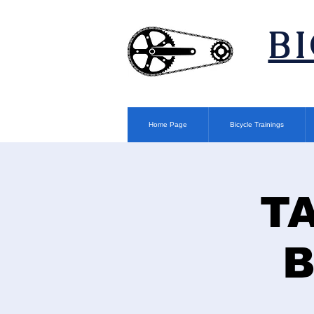
​B
Home Page
Bicycle Trainings
T
B