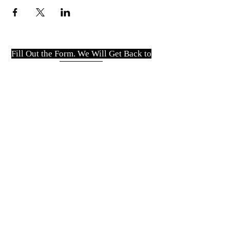
Fill Out the Form. We Will Get Back to
You Shortly
isim, soyisim
Telefon
Bulunduğunuz il ve ilçe
Konu