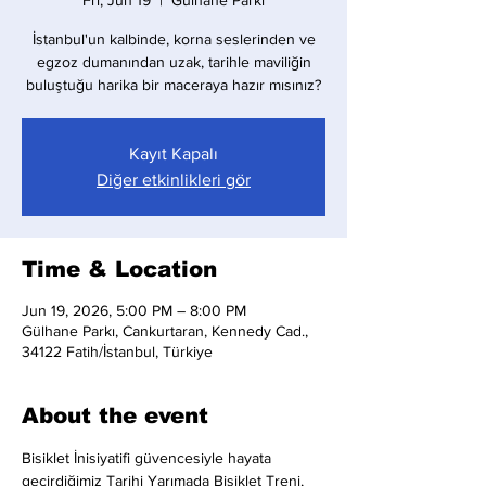
Fri, Jun 19
  |  
Gülhane Parkı
İstanbul'un kalbinde, korna seslerinden ve
egzoz dumanından uzak, tarihle maviliğin
buluştuğu harika bir maceraya hazır mısınız?
Kayıt Kapalı
Diğer etkinlikleri gör
Time & Location
Jun 19, 2026, 5:00 PM – 8:00 PM
Gülhane Parkı, Cankurtaran, Kennedy Cad.,
34122 Fatih/İstanbul, Türkiye
About the event
Bisiklet İnisiyatifi güvencesiyle hayata 
geçirdiğimiz Tarihi Yarımada Bisiklet Treni, 