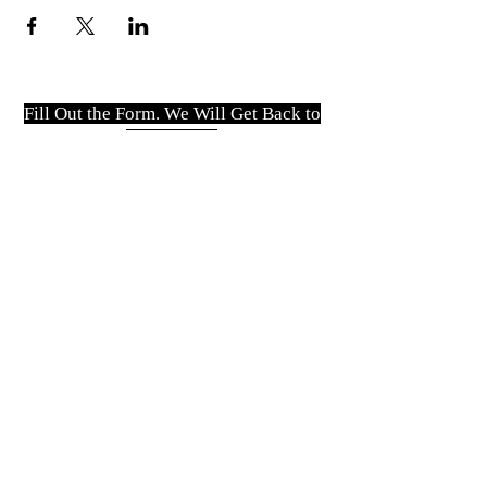
Fill Out the Form. We Will Get Back to
You Shortly
isim, soyisim
Telefon
Bulunduğunuz il ve ilçe
Konu