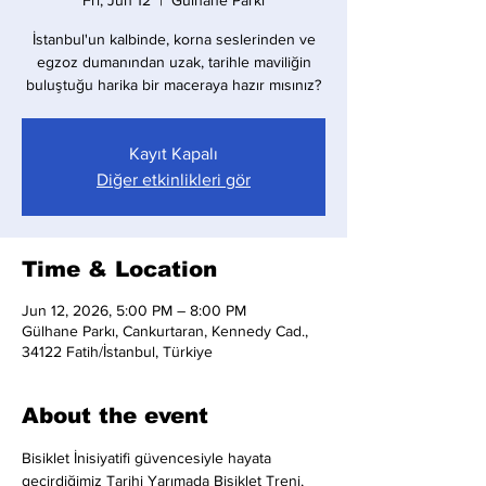
Fri, Jun 12
  |  
Gülhane Parkı
İstanbul'un kalbinde, korna seslerinden ve
egzoz dumanından uzak, tarihle maviliğin
buluştuğu harika bir maceraya hazır mısınız?
Kayıt Kapalı
Diğer etkinlikleri gör
Time & Location
Jun 12, 2026, 5:00 PM – 8:00 PM
Gülhane Parkı, Cankurtaran, Kennedy Cad.,
34122 Fatih/İstanbul, Türkiye
About the event
Bisiklet İnisiyatifi güvencesiyle hayata 
geçirdiğimiz Tarihi Yarımada Bisiklet Treni, 