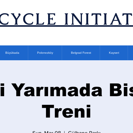
ICYCLE INITIA
Büyükada
Polonezköy
Belgrad Forest
Kayseri
i Yarımada Bi
Treni