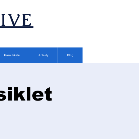
TIVE
Pamukkale
Activity
Blog
siklet