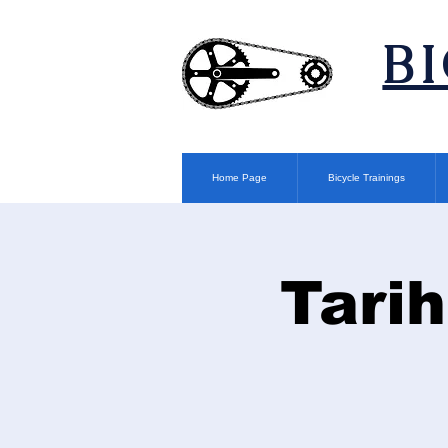
​B
Home Page
Bicycle Trainings
Tarih