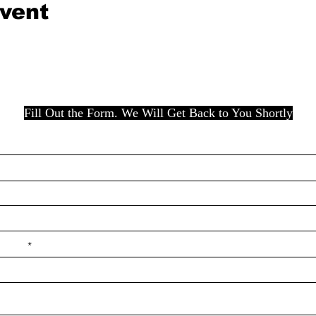
event
Fill Out the Form. We Will Get Back to You Shortly
e ilçe