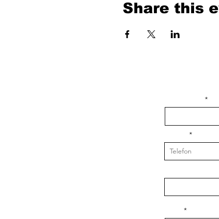
Share this 
isim, soyisim
Telefon
Bulunduğunuz il v
Konu