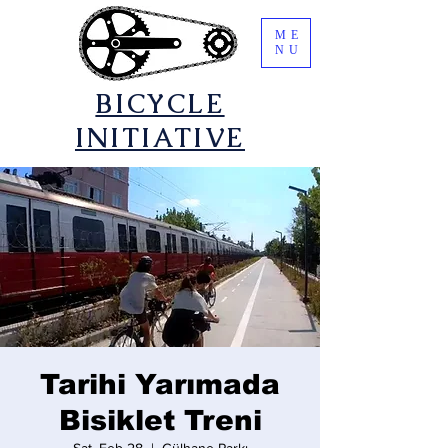
ME
NU
​BICYCLE
INITIATIVE
Tarihi Yarımada
Bisiklet Treni