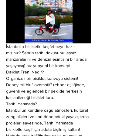
İstanbul'u bisikletle keşfetmeye hazır 
mısınız? Şehrin tarihi dokusunu, eşsiz 
manzaralarını ve denizin esintisini bir arada 
yaşayacağınız yepyeni bir konsept.
Bisiklet Treni Nedir?
Organizeli bir bisiklet konvoyu sistemi! 
Deneyimli bir "lokomotif" rehber eşliğinde, 
güvenli ve eğlenceli bir şekilde herkesin 
katılabileceği bisiklet turu.
Tarihi Yarımada?
İstanbul'un kendine özgü atmosferi, kültürel 
zenginlikleri ve son dönemdeki yayalaştırma 
projeleri sayesinde, Tarihi Yarımada 
bisikletle keşif için adeta biçilmiş kaftan! 
Motorlu araç trafiğinden uzak, güvenli ve 