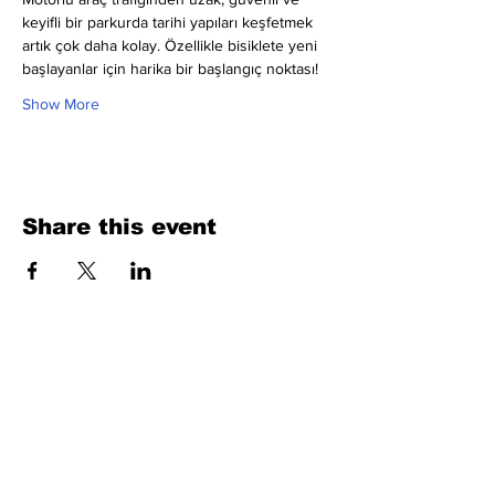
keyifli bir parkurda tarihi yapıları keşfetmek 
artık çok daha kolay. Özellikle bisiklete yeni 
başlayanlar için harika bir başlangıç noktası!
Show More
Share this event
Fill Out the Form. We Will Get Back to
You Shortly
isim, soyisim