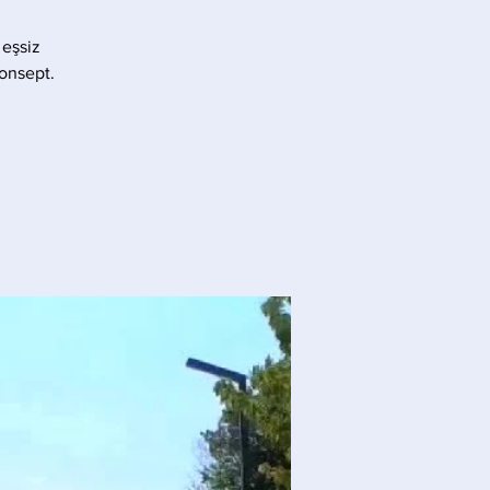
 eşsiz
konsept.