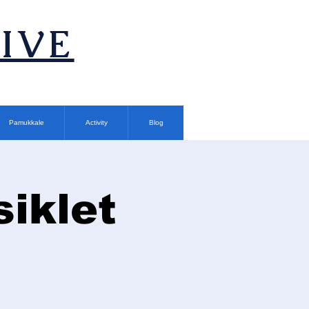
TIVE
Pamukkale
Activity
Blog
siklet