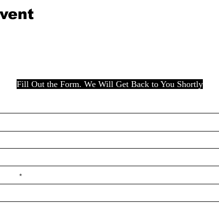
event
Fill Out the Form. We Will Get Back to You Shortly
e ilçe