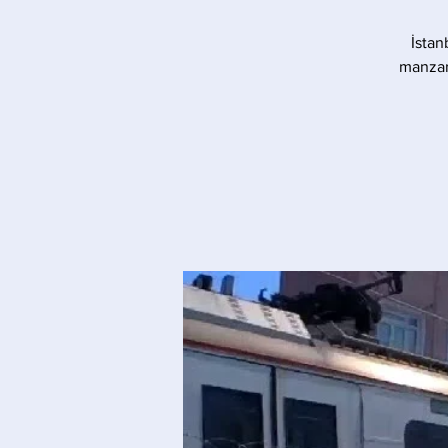
İstan
manzara