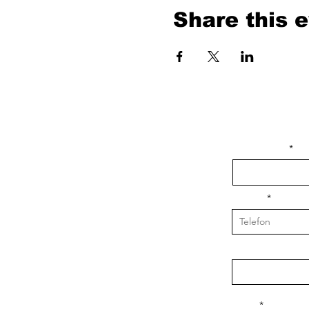
Share this 
isim, soyisim
Telefon
Bulunduğunuz il v
Konu