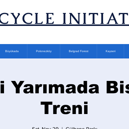
ICYCLE INITIA
Büyükada
Polonezköy
Belgrad Forest
Kayseri
i Yarımada Bi
Treni