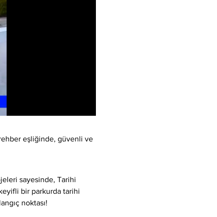
rehber eşliğinde, güvenli ve 
eleri sayesinde, Tarihi 
yifli bir parkurda tarihi 
langıç noktası!