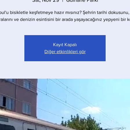
Sat, Nov 29
  |  
Gülhane Parkı
bul'u bisikletle keşfetmeye hazır mısınız? Şehrin tarihi dokusunu,
larını ve denizin esintisini bir arada yaşayacağınız yepyeni bir 
Kayıt Kapalı
Diğer etkinlikleri gör