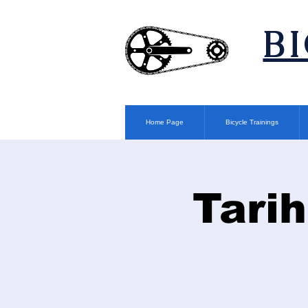
​B
Home Page
Bicycle Trainings
Tarih