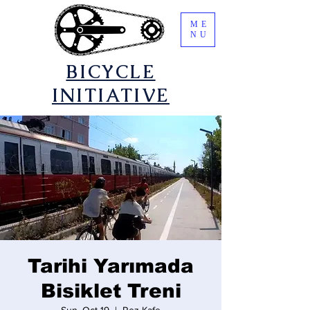
ME
NU
​BICYCLE
INITIATIVE
Tarihi Yarımada
Bisiklet Treni