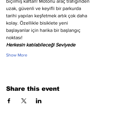
biçilmiş kaftan! Motorlu araç trafiğinden 
uzak, güvenli ve keyifli bir parkurda 
tarihi yapıları keşfetmek artık çok daha 
kolay. Özellikle bisiklete yeni 
başlayanlar için harika bir başlangıç 
noktası!
Herkesin katılabileceği Seviyede
Show More
Share this event
Fill Out the Form. We Will Get Back to
You Shortly