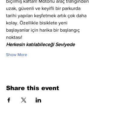
biçilmiş kaftan! Motorlu araç trafiğinden 
uzak, güvenli ve keyifli bir parkurda 
tarihi yapıları keşfetmek artık çok daha 
kolay. Özellikle bisiklete yeni 
başlayanlar için harika bir başlangıç 
noktası!
Herkesin katılabileceği Seviyede
Show More
Share this event
Fill Out the Form. We Will Get Back to
You Shortly