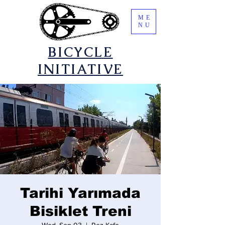
ME
NU
​BICYCLE
INITIATIVE
Tarihi Yarımada
Bisiklet Treni