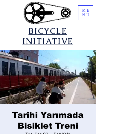
ME
NU
​BICYCLE
INITIATIVE
Tarihi Yarımada
Bisiklet Treni