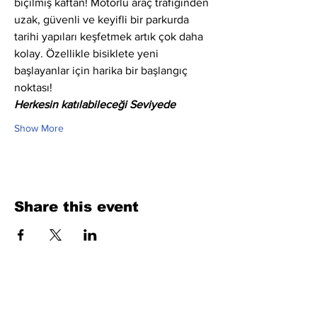
biçilmiş kaftan! Motorlu araç trafiğinden 
uzak, güvenli ve keyifli bir parkurda 
tarihi yapıları keşfetmek artık çok daha 
kolay. Özellikle bisiklete yeni 
başlayanlar için harika bir başlangıç 
noktası!
Herkesin katılabileceği Seviyede
Show More
Share this event
Fill Out the Form. We Will Get Back to
You Shortly