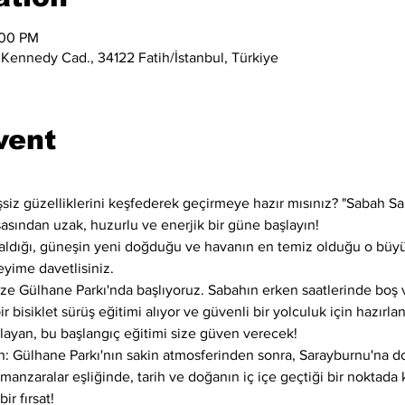
:00 PM
 Kennedy Cad., 34122 Fatih/İstanbul, Türkiye
vent
şsiz güzelliklerini keşfederek geçirmeye hazır mısınız? "Sabah Sa
şasından uzak, huzurlu ve enerjik bir güne başlayın!
azaldığı, güneşin yeni doğduğu ve havanın en temiz olduğu o büyül
yime davetlisiniz.
ze Gülhane Parkı'nda başlıyoruz. Sabahın erken saatlerinde boş v
 bisiklet sürüş eğitimi alıyor ve güvenli bir yolculuk için hazırlan
aşlayan, bu başlangıç eğitimi size güven verecek!
: Gülhane Parkı'nın sakin atmosferinden sonra, Sarayburnu'na do
anzaralar eşliğinde, tarih ve doğanın iç içe geçtiği bir noktada k
ir fırsat!