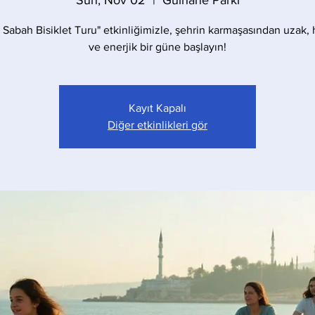
Sun, Nov 02
  |  
Gülhane Parkı
 Sabah Bisiklet Turu" etkinliğimizle, şehrin karmaşasından uzak, 
ve enerjik bir güne başlayın!
Kayıt Kapalı
Diğer etkinlikleri gör