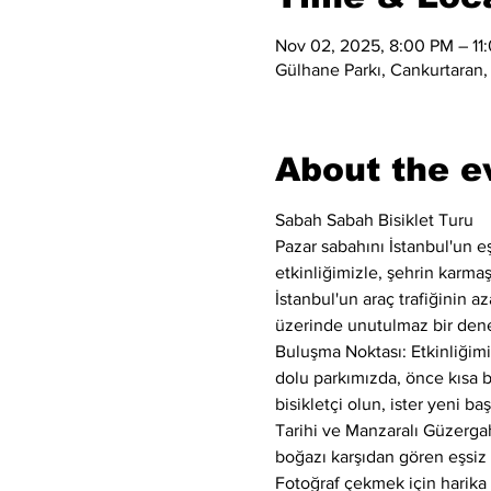
Nov 02, 2025, 8:00 PM – 11
Gülhane Parkı, Cankurtaran,
About the e
Sabah Sabah Bisiklet Turu
Pazar sabahını İstanbul'un e
etkinliğimizle, şehrin karma
İstanbul'un araç trafiğinin 
üzerinde unutulmaz bir dene
Buluşma Noktası: Etkinliğimi
dolu parkımızda, önce kısa bir
bisikletçi olun, ister yeni b
Tarihi ve Manzaralı Güzergah
boğazı karşıdan gören eşsiz m
Fotoğraf çekmek için harika b