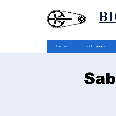
​B
Home Page
Bicycle Trainings
Sab