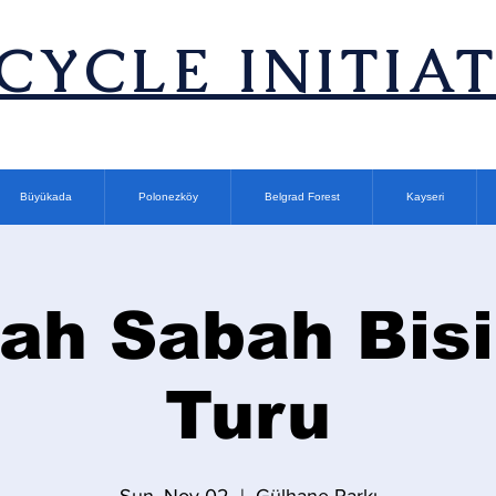
ICYCLE INITIA
Büyükada
Polonezköy
Belgrad Forest
Kayseri
ah Sabah Bisi
Turu