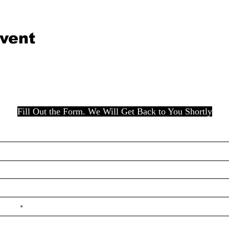
event
Fill Out the Form. We Will Get Back to You Shortly
e ilçe