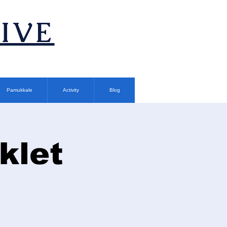
TIVE
Pamukkale
Activity
Blog
klet