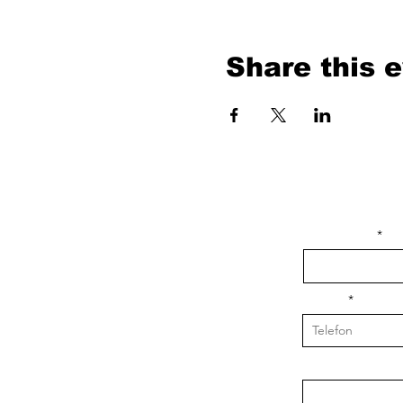
Share this 
isim, soyisim
Telefon
Bulunduğunuz il v