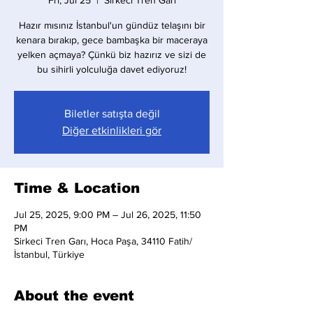
Fri, Jul 25
  |  
Sirkeci Tren Garı
Hazır mısınız İstanbul'un gündüz telaşını bir
kenara bırakıp, gece bambaşka bir maceraya
yelken açmaya? Çünkü biz hazırız ve sizi de
bu sihirli yolculuğa davet ediyoruz!
Biletler satışta değil
Diğer etkinlikleri gör
Time & Location
Jul 25, 2025, 9:00 PM – Jul 26, 2025, 11:50
PM
Sirkeci Tren Garı, Hoca Paşa, 34110 Fatih/
İstanbul, Türkiye
About the event