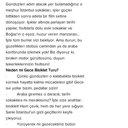
Gündüzleri adım atacak yer bulamadığınız o 
meşhur İstanbul sokakları, işler güçler 
bittikten sonra adeta bir film setine 
dönüşüyor. Işıklar altında parlayan tarihi 
yapılar, fısıltılarla dolu eski sokaklar ve 
Boğaz'ın o eşsiz, huzur veren manzarası... 
İşte tüm bunlar sizi bekliyor. Ama durun, bu 
güzellikleri otobüs camından ya da araba 
konforunda izlemek yok! Biz diyoruz ki, 
bırakın motor gürültüsünü, duyun 
tekerleklerinizin fısıltısını!
Neden mi Gece Bisiklet Turu?
·         Çünkü gündüzleri o kalabalıkta bisiklet 
sürmek hayatta kalma mücadelesi gibi! Gece 
ise yollar bizim, pedallar sizin!
·         Araba giremez o daracık, tarihi 
sokaklara mı meraklısınız? İşte size anahtar: 
bisiklet! Hem çevik, hem de her yere sığıyor. 
Sanki İstanbul'un gizli geçitlerini keşfe 
çıkıyoruz.
·         Yürüyerek mi gezecektiniz bütün 