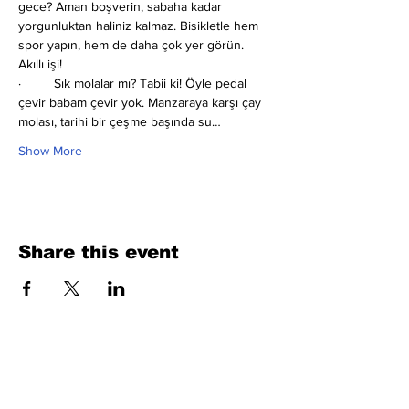
gece? Aman boşverin, sabaha kadar 
yorgunluktan haliniz kalmaz. Bisikletle hem 
spor yapın, hem de daha çok yer görün. 
Akıllı işi!
·         Sık molalar mı?
Tabii ki! Öyle pedal 
çevir babam çevir yok. Manzaraya karşı çay 
molası, tarihi bir çeşme başında su…
Show More
Share this event
Fill Out the Form. We Will Get Back to
You Shortly