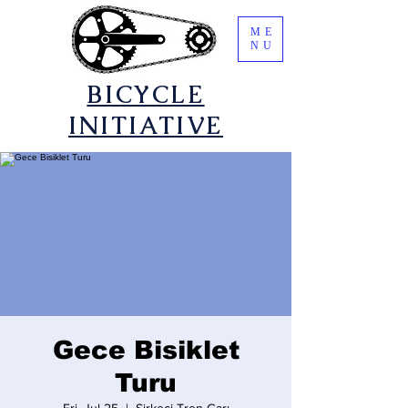
ME
NU
​BICYCLE
INITIATIVE
Gece Bisiklet
Turu