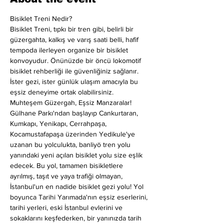
Bisiklet Treni Nedir?
Bisiklet Treni, tıpkı bir tren gibi, belirli bir 
güzergahta, kalkış ve varış saati belli, hafif 
tempoda ilerleyen organize bir bisiklet 
konvoyudur. Önünüzde bir öncü lokomotif 
bisiklet rehberliği ile güvenliğiniz sağlanır. 
İster gezi, ister günlük ulaşım amacıyla bu 
eşsiz deneyime ortak olabilirsiniz.
Muhteşem Güzergah, Eşsiz Manzaralar!
Gülhane Parkı'ndan başlayıp Cankurtaran, 
Kumkapı, Yenikapı, Cerrahpaşa, 
Kocamustafapaşa üzerinden Yedikule'ye 
uzanan bu yolculukta, banliyö tren yolu 
yanındaki yeni açılan bisiklet yolu size eşlik 
edecek. Bu yol, tamamen bisikletlere 
ayrılmış, taşıt ve yaya trafiği olmayan, 
İstanbul'un en nadide bisiklet gezi yolu! Yol 
boyunca Tarihi Yarımada'nın eşsiz eserlerini, 
tarihi yerleri, eski İstanbul evlerini ve 
sokaklarını keşfederken, bir yanınızda tarih 