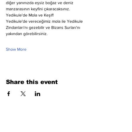
diğer yanınızda eşsiz boğaz ve deniz 
manzarasının keyfini çıkaracaksınız.
Yedikule'de Mola ve Keşif!
Yedikule'de vereceğimiz mola ile Yedikule 
Zindanları'nı gezebilir ve Bizans Surları'nı 
yakından görebilirsiniz.
Show More
Share this event
Fill Out the Form. We Will Get Back to
You Shortly