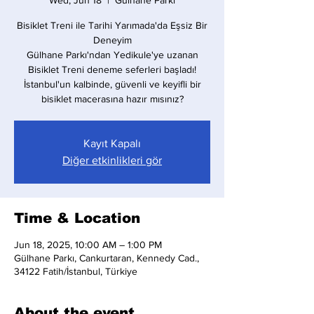
Wed, Jun 18
  |  
Gülhane Parkı
Bisiklet Treni ile Tarihi Yarımada'da Eşsiz Bir
Deneyim
Gülhane Parkı'ndan Yedikule'ye uzanan
Bisiklet Treni deneme seferleri başladı!
İstanbul'un kalbinde, güvenli ve keyifli bir
bisiklet macerasına hazır mısınız?
Kayıt Kapalı
Diğer etkinlikleri gör
Time & Location
Jun 18, 2025, 10:00 AM – 1:00 PM
Gülhane Parkı, Cankurtaran, Kennedy Cad.,
34122 Fatih/İstanbul, Türkiye
About the event