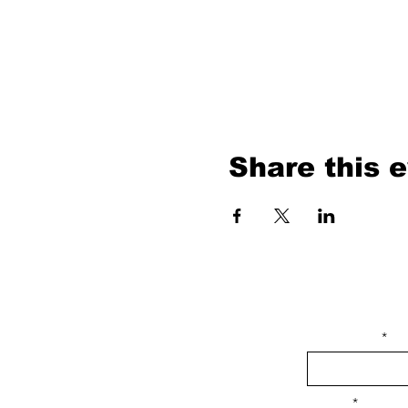
Share this 
isim, soyisim
Telefon