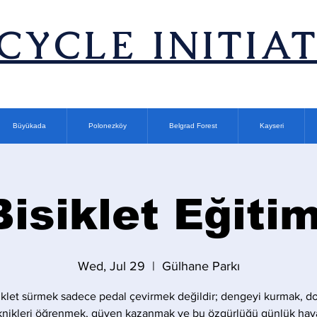
ICYCLE INITIA
Büyükada
Polonezköy
Belgrad Forest
Kayseri
Bisiklet Eğitim
Wed, Jul 29
  |  
Gülhane Parkı
iklet sürmek sadece pedal çevirmek değildir; dengeyi kurmak, d
knikleri öğrenmek, güven kazanmak ve bu özgürlüğü günlük hay