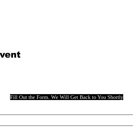
event
Fill Out the Form. We Will Get Back to You Shortly