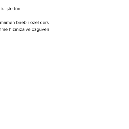
r. İşte tüm 
tamamen birebir özel ders 
enme hızınıza ve özgüven 