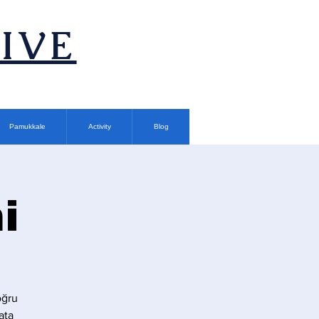
TIVE
Pamukkale
Activity
Blog
i
oğru
ata