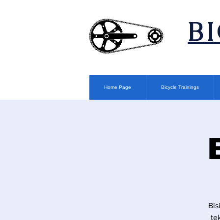
​B
Home Page
Bicycle Trainings
Bis
te