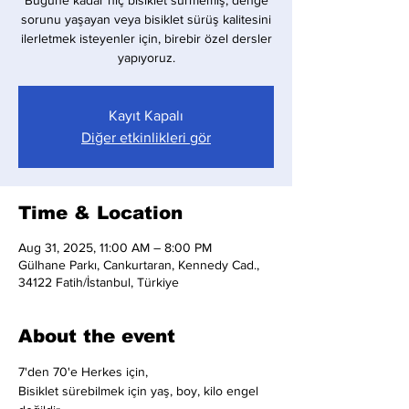
Bugüne kadar hiç bisiklet sürmemiş, denge
sorunu yaşayan veya bisiklet sürüş kalitesini
ilerletmek isteyenler için, birebir özel dersler
yapıyoruz.
Kayıt Kapalı
Diğer etkinlikleri gör
Time & Location
Aug 31, 2025, 11:00 AM – 8:00 PM
Gülhane Parkı, Cankurtaran, Kennedy Cad.,
34122 Fatih/İstanbul, Türkiye
About the event
7'den 70'e Herkes için,
Bisiklet sürebilmek için yaş, boy, kilo engel 