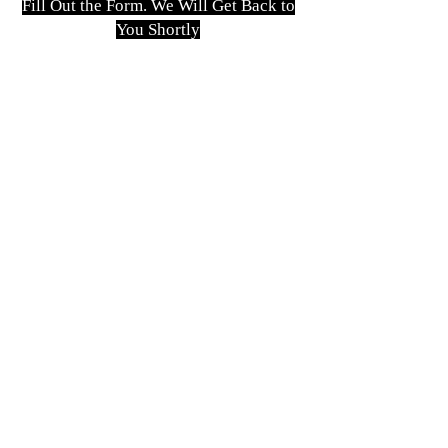
Fill Out the Form. We Will Get Back to
You Shortly
isim, soyisim
Telefon
Bulunduğunuz il ve ilçe
Konu
Gönder