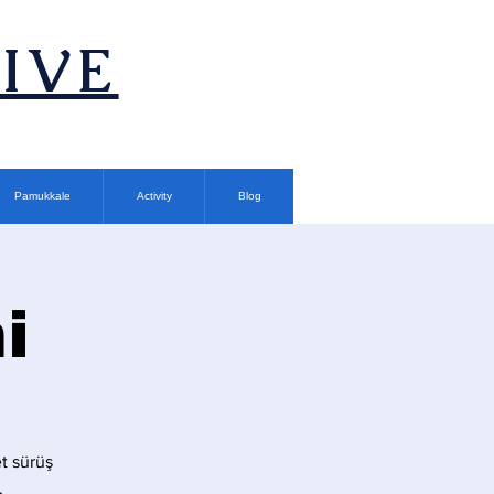
TIVE
Pamukkale
Activity
Blog
i
t sürüş
.