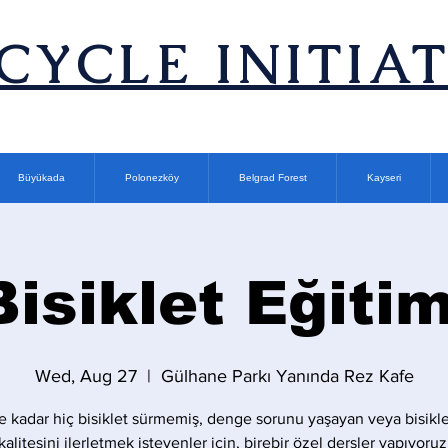
ICYCLE INITIA
Büyükada
Polonezköy
Belgrad Forest
Kayseri
Bisiklet Eğitim
Wed, Aug 27
  |  
Gülhane Parkı Yanında Rez Kafe
 kadar hiç bisiklet sürmemiş, denge sorunu yaşayan veya bisikle
kalitesini ilerletmek isteyenler için, birebir özel dersler yapıyoruz