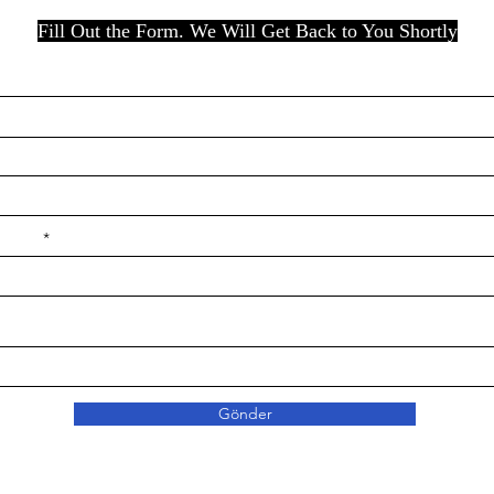
Fill Out the Form. We Will Get Back to You Shortly
e ilçe
Gönder