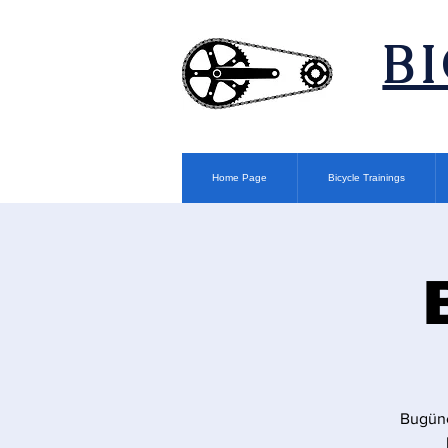
​B
Home Page
Bicycle Trainings
Bugüne