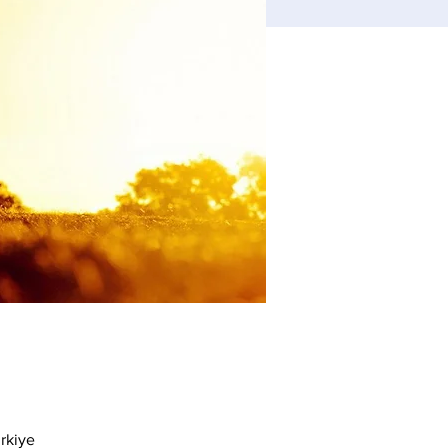
rkiye