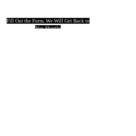
Fill Out the Form. We Will Get Back to
You Shortly
isim, soyisim
Telefon
Bulunduğunuz il ve ilçe
Konu