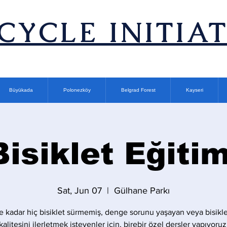
ICYCLE INITIA
Büyükada
Polonezköy
Belgrad Forest
Kayseri
Bisiklet Eğitim
Sat, Jun 07
  |  
Gülhane Parkı
 kadar hiç bisiklet sürmemiş, denge sorunu yaşayan veya bisikle
kalitesini ilerletmek isteyenler için, birebir özel dersler yapıyoruz