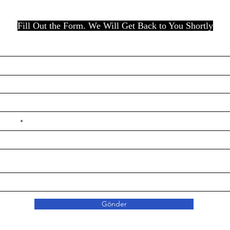
Fill Out the Form. We Will Get Back to You Shortly
e ilçe
Gönder