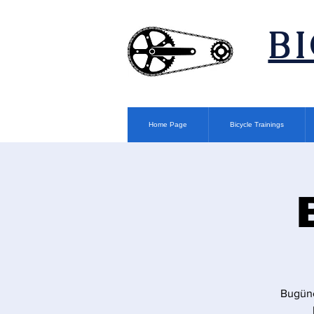
​B
Home Page
Bicycle Trainings
Bugüne