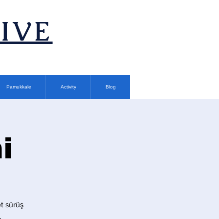
TIVE
Pamukkale
Activity
Blog
i
t sürüş
.