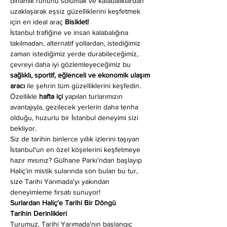
dinamik ruhunu solumak ve kalabalıklardan 
uzaklaşarak eşsiz güzelliklerini keşfetmek 
için en ideal araç 
Bisiklet!
İstanbul trafiğine ve insan kalabalığına 
takılmadan, alternatif yollardan, istediğimiz 
zaman istediğimiz yerde durabileceğimiz, 
çevreyi daha iyi gözlemleyeceğimiz bu 
sağlıklı, sportif, eğlenceli ve ekonomik ulaşım 
aracı
 ile şehrin tüm güzelliklerini keşfedin. 
Özellikle 
hafta içi
 yapılan turlarımızın 
avantajıyla, gezilecek yerlerin daha tenha 
olduğu, huzurlu bir İstanbul deneyimi sizi 
bekliyor.
Siz de tarihin binlerce yıllık izlerini taşıyan 
İstanbul'un en özel köşelerini keşfetmeye 
hazır mısınız? Gülhane Parkı'ndan başlayıp 
Haliç'in mistik sularında son bulan bu tur, 
size Tarihi Yarımada'yı yakından 
deneyimleme fırsatı sunuyor!
Surlardan Haliç'e Tarihi Bir Döngü
Tarihin Derinlikleri
Turumuz, Tarihi Yarımada'nın başlangıç 