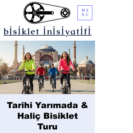
ME
NU
bİsİklet İnİsİyatİfİ
Tarihi Yarımada &
Haliç Bisiklet
Turu