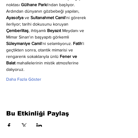
noktası 
Gülhane Parkı
'ndan başlıyor. 
Ardından dünyanın gözbebeği yapıları, 
Ayasofya
 ve 
Sultanahmet Camii
'ni görerek 
ilerliyor; tarihi dokusunu koruyan 
Çemberlitaş
, ihtişamlı 
Beyazıt
 Meydanı ve 
Mimar Sinan'ın başyapıtı görkemli 
Süleymaniye Camii
'ni selamlıyoruz. 
Fatih
'i 
geçtikten sonra, otantik mimarisi ve 
rengarenk sokaklarıyla ünlü 
Fener ve 
Balat
 mahallelerinin mistik atmosferine 
dalıyoruz.
Daha Fazla Göster
Bu Etkinliği Paylaş