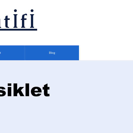
tİfİ
t
Blog
siklet