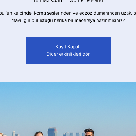
12 Haz Cum
  |  
Gülhane Parkı
bul'un kalbinde, korna seslerinden ve egzoz dumanından uzak, t
maviliğin buluştuğu harika bir maceraya hazır mısınız?
Kayıt Kapalı
Diğer etkinlikleri gör