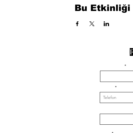
Bu Etkinliği
F
isim, soyisim
Telefon
Bulunduğunuz il v