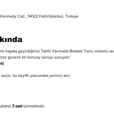
 Kennedy Cad., 34122 Fatih/İstanbul, Türkiye
kkında
iyle hayata geçirdiğimiz Tarihi Yarımada Bisiklet Treni, motorlu ara
eğiniz güvenli bir konvoy sürüşü sunuyor!
s)
eçin, bu keyifli yolculukta yerinizi alın:
talama 
3 saat
 sürmektedir.