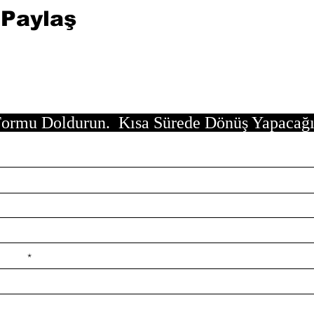
 Paylaş
ormu Doldurun. Kısa Sürede Dönüş Yapacağ
e ilçe