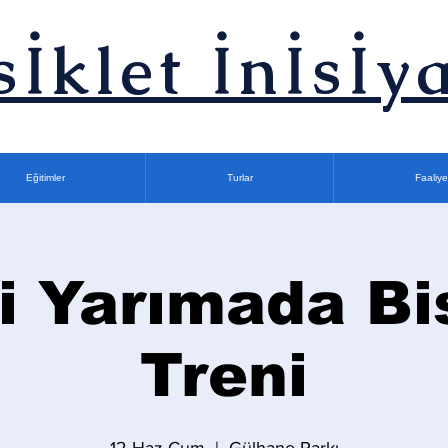
sİklet İnİsİya
Eğitimler
Turlar
Faaliye
i Yarımada Bi
Treni