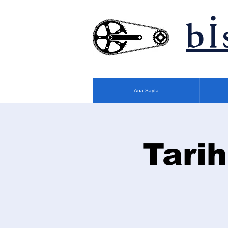
bİ
Ana Sayfa
Tarih