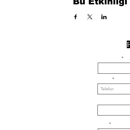
Bu Etkinliği
F
isim, soyisim
Telefon
Bulunduğunuz il v
Konu