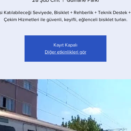
28 Şub Cmt
  |  
Gülhane Parkı
i Katılabileceği Seviyede, Bisiklet + Rehberlik + Teknik Destek 
Çekim Hizmetleri ile güvenli, keyifli, eğlenceli bisiklet turları.
Kayıt Kapalı
Diğer etkinlikleri gör