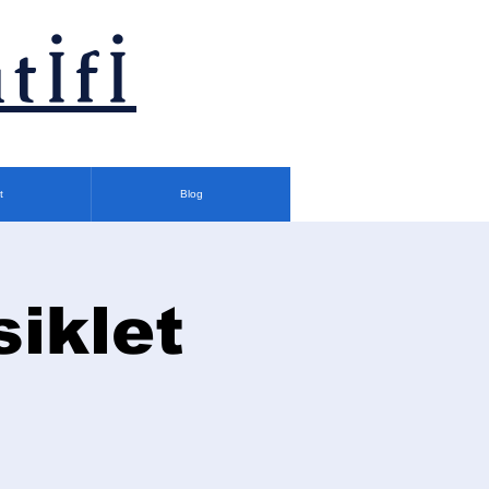
tİfİ
t
Blog
siklet