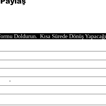
 Paylaş
ormu Doldurun. Kısa Sürede Dönüş Yapacağ
e ilçe