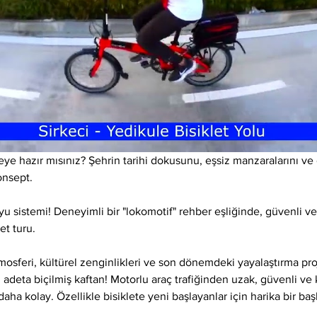
eye hazır mısınız? Şehrin tarihi dokusunu, eşsiz manzaralarını ve d
onsept.
yu sistemi! Deneyimli bir "lokomotif" rehber eşliğinde, güvenli ve
et turu.
osferi, kültürel zenginlikleri ve son dönemdeki yayalaştırma proj
 adeta biçilmiş kaftan! Motorlu araç trafiğinden uzak, güvenli ve ke
daha kolay. Özellikle bisiklete yeni başlayanlar için harika bir baş