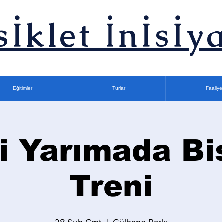
sİklet İnİsİya
Eğitimler
Turlar
Faaliye
i Yarımada Bi
Treni