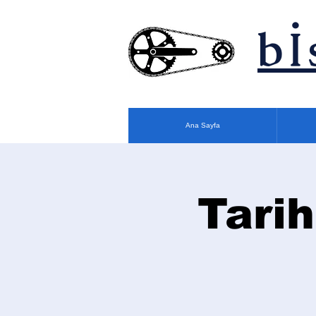
bİ
Ana Sayfa
Tarih