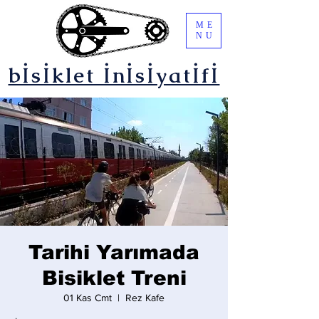
ME
NU
bİsİklet İnİsİyatİfİ
Tarihi Yarımada
Bisiklet Treni
01 Kas Cmt
  |  
Rez Kafe