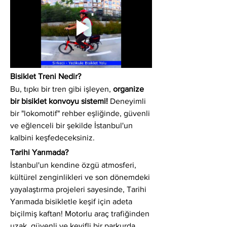
Bisiklet Treni Nedir?
Bu, tıpkı bir tren gibi işleyen, 
organize 
bir bisiklet konvoyu sistemi!
 Deneyimli 
bir "lokomotif" rehber eşliğinde, güvenli 
ve eğlenceli bir şekilde İstanbul'un 
kalbini keşfedeceksiniz.
Tarihi Yarımada?
İstanbul'un kendine özgü atmosferi, 
kültürel zenginlikleri ve son dönemdeki 
yayalaştırma projeleri sayesinde, Tarihi 
Yarımada bisikletle keşif için adeta 
biçilmiş kaftan! Motorlu araç trafiğinden 
uzak, güvenli ve keyifli bir parkurda 