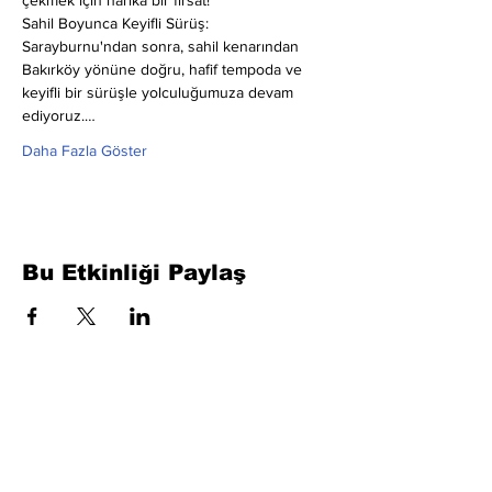
çekmek için harika bir fırsat!
Sahil Boyunca Keyifli Sürüş: 
Sarayburnu'ndan sonra, sahil kenarından 
Bakırköy yönüne doğru, hafif tempoda ve 
keyifli bir sürüşle yolculuğumuza devam 
ediyoruz.…
Daha Fazla Göster
Bu Etkinliği Paylaş
Formu Doldurun. Kısa Sürede
Dönüş Yapacağız