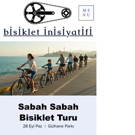
ME
NU
bİsİklet İnİsİyatİfİ
Sabah Sabah
Bisiklet Turu
28 Eyl Paz
  |  
Gülhane Parkı