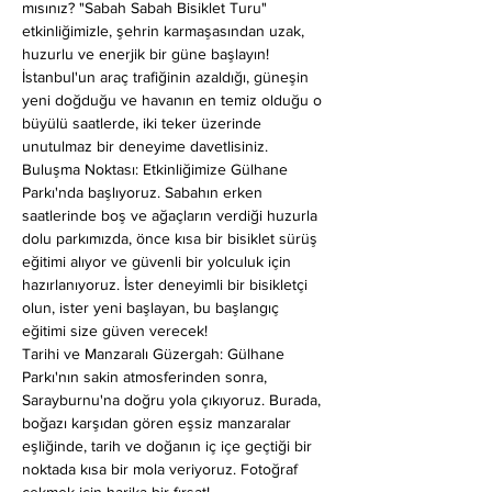
mısınız? "Sabah Sabah Bisiklet Turu" 
etkinliğimizle, şehrin karmaşasından uzak, 
huzurlu ve enerjik bir güne başlayın!
İstanbul'un araç trafiğinin azaldığı, güneşin 
yeni doğduğu ve havanın en temiz olduğu o 
büyülü saatlerde, iki teker üzerinde 
unutulmaz bir deneyime davetlisiniz.
Buluşma Noktası: Etkinliğimize Gülhane 
Parkı'nda başlıyoruz. Sabahın erken 
saatlerinde boş ve ağaçların verdiği huzurla 
dolu parkımızda, önce kısa bir bisiklet sürüş 
eğitimi alıyor ve güvenli bir yolculuk için 
hazırlanıyoruz. İster deneyimli bir bisikletçi 
olun, ister yeni başlayan, bu başlangıç 
eğitimi size güven verecek!
Tarihi ve Manzaralı Güzergah: Gülhane 
Parkı'nın sakin atmosferinden sonra, 
Sarayburnu'na doğru yola çıkıyoruz. Burada, 
boğazı karşıdan gören eşsiz manzaralar 
eşliğinde, tarih ve doğanın iç içe geçtiği bir 
noktada kısa bir mola veriyoruz. Fotoğraf 