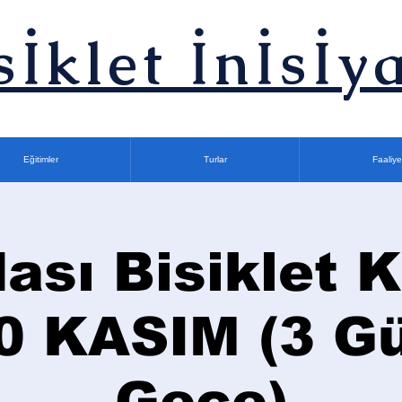
sİklet İnİsİya
Eğitimler
Turlar
Faaliye
ası Bisiklet K
0 KASIM (3 G
Gece)