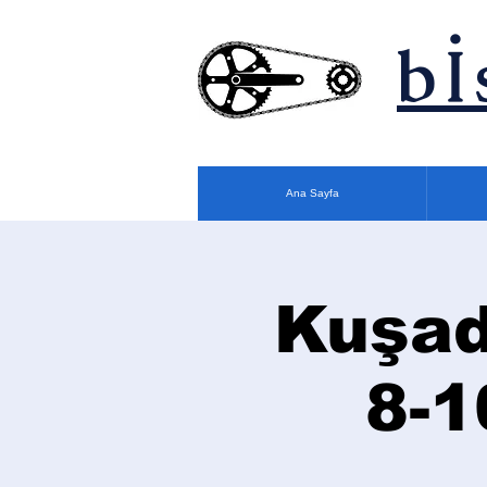
bİ
Ana Sayfa
Kuşad
8-1