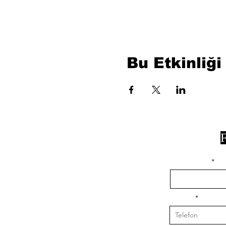
Bu Etkinliği
F
isim, soyisim
Telefon