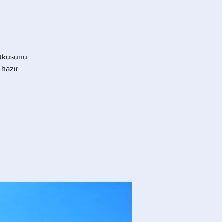
utkusunu
 hazır