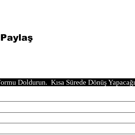
 Paylaş
ormu Doldurun. Kısa Sürede Dönüş Yapacağ