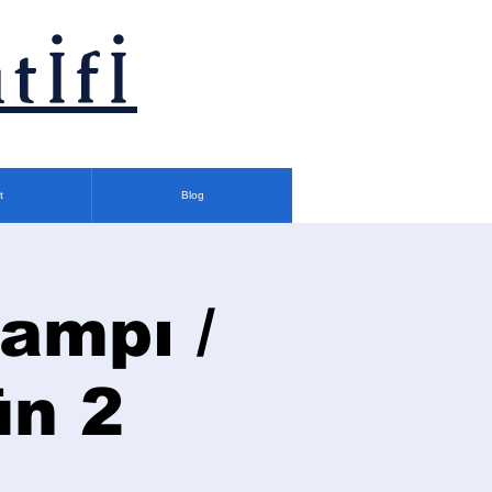
tİfİ
t
Blog
ampı /
ün 2