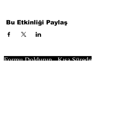
Bu Etkinliği Paylaş
Formu Doldurun. Kısa Sürede
Dönüş Yapacağız
isim, soyisim
Telefon