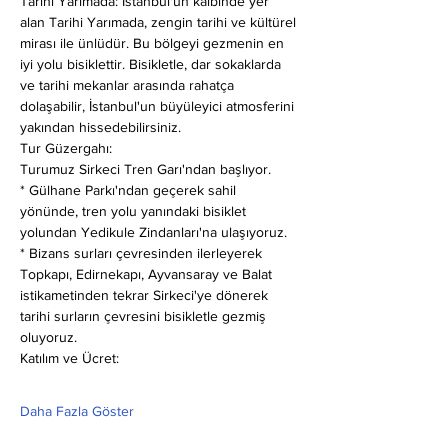
Tarihi Yarımada: İstanbul'un kalbinde yer 
alan Tarihi Yarımada, zengin tarihi ve kültürel 
mirası ile ünlüdür. Bu bölgeyi gezmenin en 
iyi yolu bisiklettir. Bisikletle, dar sokaklarda 
ve tarihi mekanlar arasında rahatça 
dolaşabilir, İstanbul'un büyüleyici atmosferini 
yakından hissedebilirsiniz.
Tur Güzergahı:
Turumuz Sirkeci Tren Garı'ndan başlıyor.
* Gülhane Parkı'ndan geçerek sahil 
yönünde, tren yolu yanındaki bisiklet 
yolundan Yedikule Zindanları'na ulaşıyoruz.
* Bizans surları çevresinden ilerleyerek 
Topkapı, Edirnekapı, Ayvansaray ve Balat 
istikametinden tekrar Sirkeci'ye dönerek 
tarihi surların çevresini bisikletle gezmiş 
oluyoruz.
Katılım ve Ücret:
Daha Fazla Göster