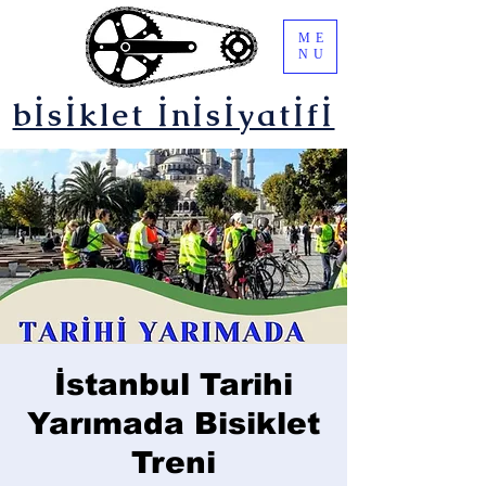
ME
NU
bİsİklet İnİsİyatİfİ
İstanbul Tarihi
Yarımada Bisiklet
Treni