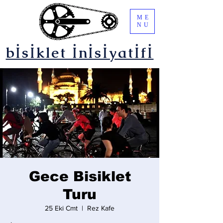
ME
NU
bİsİklet İnİsİyatİfİ
Gece Bisiklet
Turu
25 Eki Cmt
  |  
Rez Kafe