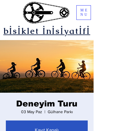
ME
NU
bİsİklet İnİsİyatİfİ
Deneyim Turu
03 May Paz
  |  
Gülhane Parkı
Kayıt Kapalı