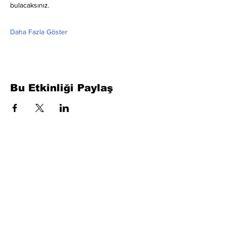
bulacaksınız.
Daha Fazla Göster
Bu Etkinliği Paylaş
Formu Doldurun. Kısa Sürede
Dönüş Yapacağız
isim, soyisim