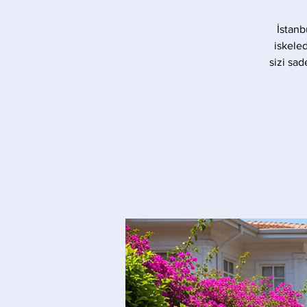
İstanb
iskele
sizi sad