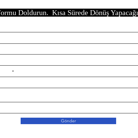
ormu Doldurun. Kısa Sürede Dönüş Yapacağ
e ilçe
Gönder