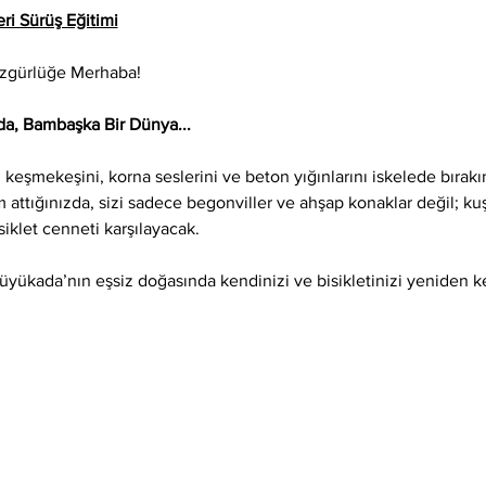
ri Sürüş Eğitimi
Özgürlüğe Merhaba!
a, Bambaşka Bir Dünya...
keşmekeşini, korna seslerini ve beton yığınlarını iskelede bırak
attığınızda, sizi sadece begonviller ve ahşap konaklar değil; kuş
isiklet cenneti karşılayacak.
Büyükada’nın eşsiz doğasında kendinizi ve bisikletinizi yeniden 