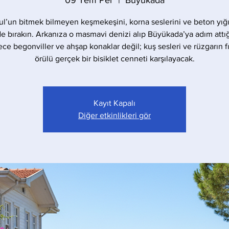
09 Tem Per
  |  
Büyükada
ul’un bitmek bilmeyen keşmekeşini, korna seslerini ve beton yığı
de bırakın. Arkanıza o masmavi denizi alıp Büyükada’ya adım attığ
ece begonviller ve ahşap konaklar değil; kuş sesleri ve rüzgarın fıs
örülü gerçek bir bisiklet cenneti karşılayacak.
Kayıt Kapalı
Diğer etkinlikleri gör