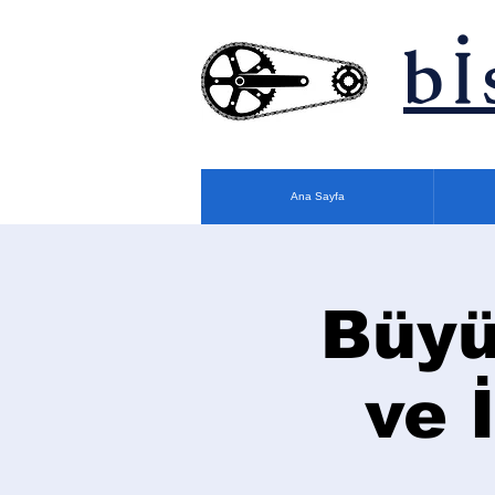
bİ
Ana Sayfa
Büyü
ve 