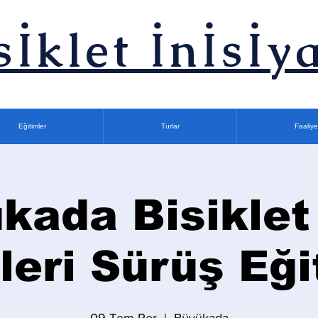
sİklet İnİsİya
Eğitimler
Turlar
Faaliye
kada Bisiklet
İleri Sürüş Eği