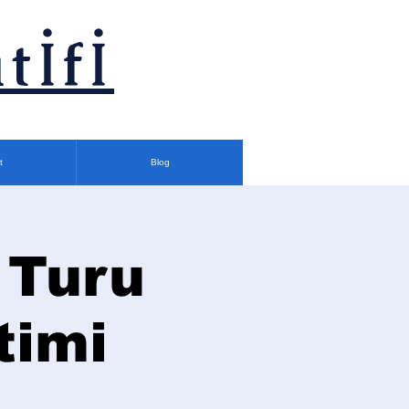
tİfİ
t
Blog
 Turu
timi