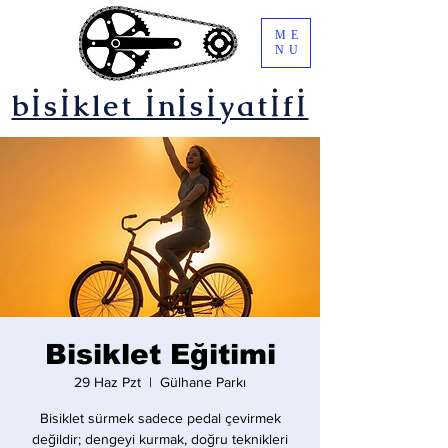
ME
NU
bİsİklet İnİsİyatİfİ
Bisiklet Eğitimi
29 Haz Pzt
  |  
Gülhane Parkı
Bisiklet sürmek sadece pedal çevirmek
değildir; dengeyi kurmak, doğru teknikleri