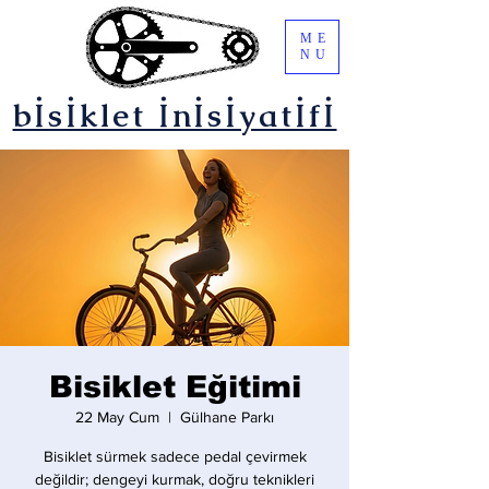
ME
NU
bİsİklet İnİsİyatİfİ
Bisiklet Eğitimi
22 May Cum
  |  
Gülhane Parkı
Bisiklet sürmek sadece pedal çevirmek
değildir; dengeyi kurmak, doğru teknikleri