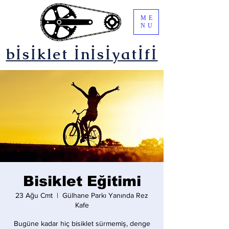
ME
NU
bİsİklet İnİsİyatİfİ
Bisiklet Eğitimi
23 Ağu Cmt
  |  
Gülhane Parkı Yanında Rez
Kafe
Bugüne kadar hiç bisiklet sürmemiş, denge