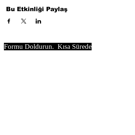
Bu Etkinliği Paylaş
Formu Doldurun. Kısa Sürede
Dönüş Yapacağız
isim, soyisim
Telefon
Bulunduğunuz il ve ilçe