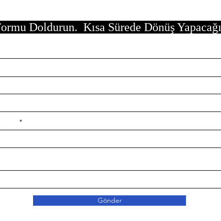
ormu Doldurun. Kısa Sürede Dönüş Yapacağ
e ilçe
Gönder