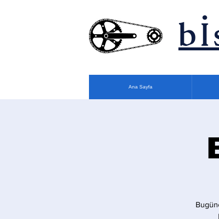
bİ
Ana Sayfa
Bugüne