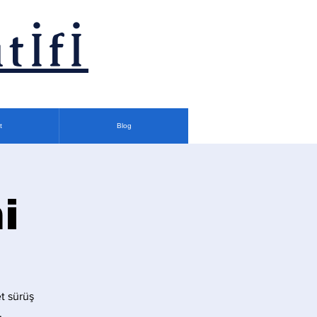
tİfİ
t
Blog
i
t sürüş
.