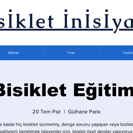
sİklet İnİsİya
Eğitimler
Turlar
Faaliye
Bisiklet Eğitim
20 Tem Paz
  |  
Gülhane Parkı
 kadar hiç bisiklet sürmemiş, denge sorunu yaşayan veya bisikle
kalitesini ilerletmek isteyenler için, birebir özel dersler yapıyoruz