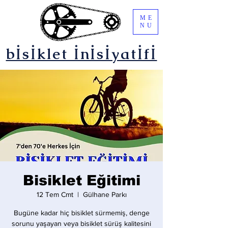
ME
NU
bİsİklet İnİsİyatİfİ
Bisiklet Eğitimi
12 Tem Cmt
  |  
Gülhane Parkı
Bugüne kadar hiç bisiklet sürmemiş, denge
sorunu yaşayan veya bisiklet sürüş kalitesini