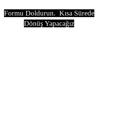
Formu Doldurun. Kısa Sürede
Dönüş Yapacağız
isim, soyisim
Telefon
Bulunduğunuz il ve ilçe
Konu