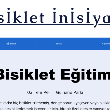
sİklet İnİsİya
Eğitimler
Turlar
Faaliye
Bisiklet Eğitim
03 Tem Per
  |  
Gülhane Parkı
 kadar hiç bisiklet sürmemiş, denge sorunu yaşayan veya bisikle
kalitesini ilerletmek isteyenler için, birebir özel dersler yapıyoruz