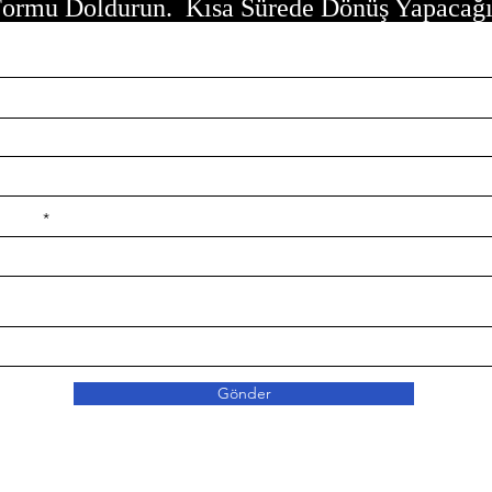
ormu Doldurun. Kısa Sürede Dönüş Yapacağ
e ilçe
Gönder