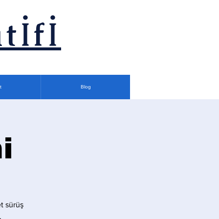
tİfİ
t
Blog
i
t sürüş
.