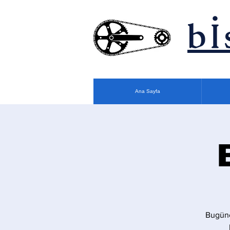
bİ
Ana Sayfa
Bugüne