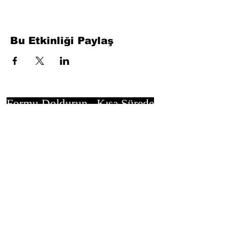
Bu Etkinliği Paylaş
Formu Doldurun. Kısa Sürede
Dönüş Yapacağız
isim, soyisim
Telefon