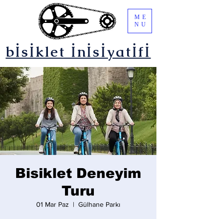
ME
NU
bİsİklet İnİsİyatİfİ
Bisiklet Deneyim
Turu
01 Mar Paz
  |  
Gülhane Parkı