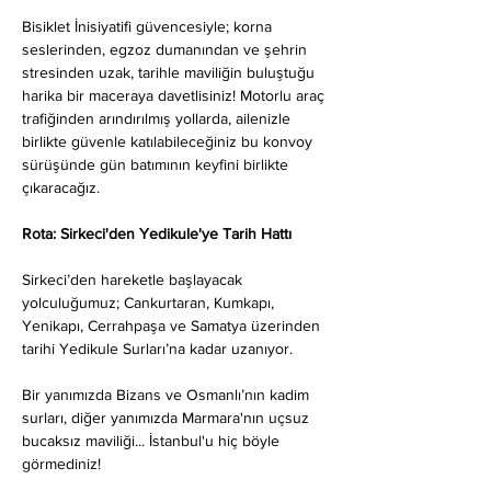
Bisiklet İnisiyatifi güvencesiyle; korna 
seslerinden, egzoz dumanından ve şehrin 
stresinden uzak, tarihle maviliğin buluştuğu 
harika bir maceraya davetlisiniz! Motorlu araç 
trafiğinden arındırılmış yollarda, ailenizle 
birlikte güvenle katılabileceğiniz bu konvoy 
sürüşünde gün batımının keyfini birlikte 
çıkaracağız.
Rota: Sirkeci'den Yedikule'ye Tarih Hattı
Sirkeci’den hareketle başlayacak 
yolculuğumuz; Cankurtaran, Kumkapı, 
Yenikapı, Cerrahpaşa ve Samatya üzerinden 
tarihi Yedikule Surları’na kadar uzanıyor.
Bir yanımızda Bizans ve Osmanlı’nın kadim 
surları, diğer yanımızda Marmara'nın uçsuz 
bucaksız maviliği... İstanbul'u hiç böyle 
görmediniz!