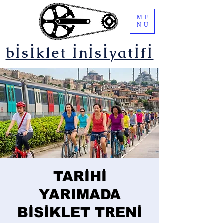
ME
NU
bİsİklet İnİsİyatİfİ
TARİHİ
YARIMADA
BİSİKLET TRENİ