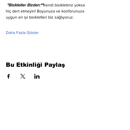
 *Bisikletler Bizden:**
Kendi bisikletiniz yoksa 
hiç dert etmeyin! Boyunuza ve konforunuza 
uygun en iyi bisikletleri biz sağlıyoruz.
Daha Fazla Göster
Bu Etkinliği Paylaş
Formu Doldurun. Kısa Sürede
Dönüş Yapacağız
isim, soyisim