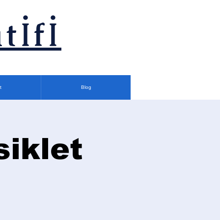
tİfİ
t
Blog
siklet