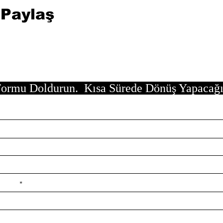
 Paylaş
ormu Doldurun. Kısa Sürede Dönüş Yapacağ
e ilçe