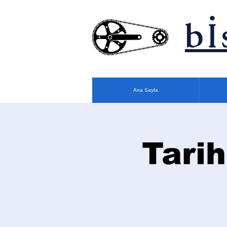
bİ
Ana Sayfa
Tarih