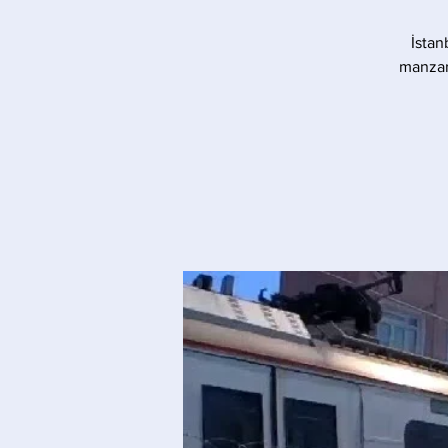
İstan
manzara