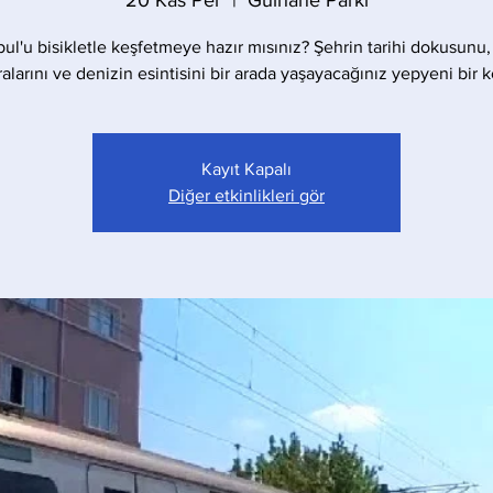
20 Kas Per
  |  
Gülhane Parkı
bul'u bisikletle keşfetmeye hazır mısınız? Şehrin tarihi dokusunu,
larını ve denizin esintisini bir arada yaşayacağınız yepyeni bir 
Kayıt Kapalı
Diğer etkinlikleri gör