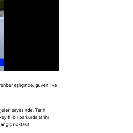
rehber eşliğinde, güvenli ve 
eleri sayesinde, Tarihi 
yifli bir parkurda tarihi 
langıç noktası!