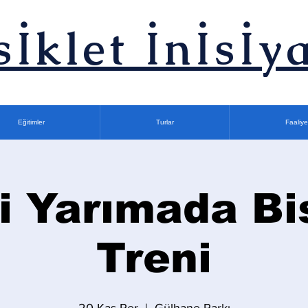
sİklet İnİsİya
Eğitimler
Turlar
Faaliye
i Yarımada Bi
Treni