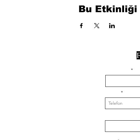
Bu Etkinliği
F
isim, soyisim
Telefon
Bulunduğunuz il v