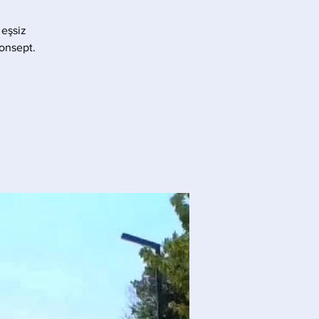
 eşsiz
konsept.