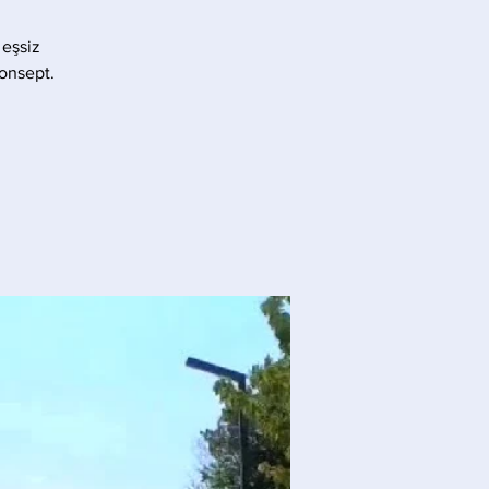
 eşsiz
konsept.