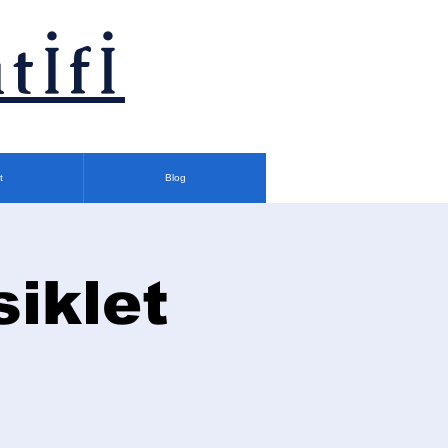
tİfİ
t
Blog
siklet