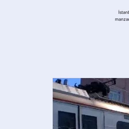
İstan
manzara