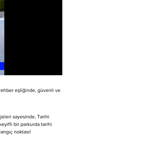
rehber eşliğinde, güvenli ve 
eleri sayesinde, Tarihi 
yifli bir parkurda tarihi 
langıç noktası!