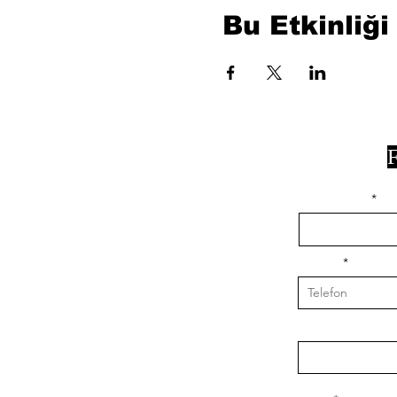
Bu Etkinliği
F
isim, soyisim
Telefon
Bulunduğunuz il v