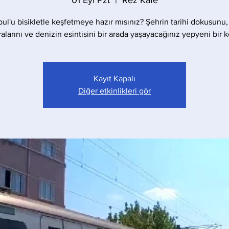
01 Eyl Pzt
  |  
Rez Kafe
bul'u bisikletle keşfetmeye hazır mısınız? Şehrin tarihi dokusunu,
larını ve denizin esintisini bir arada yaşayacağınız yepyeni bir 
Kayıt Kapalı
Diğer etkinlikleri gör