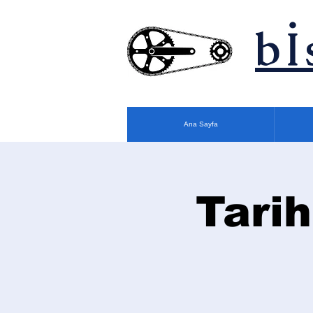
bİ
Ana Sayfa
Tarih