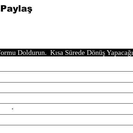
 Paylaş
ormu Doldurun. Kısa Sürede Dönüş Yapacağ
e ilçe