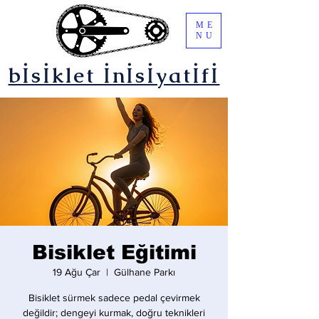
ME
NU
bİsİklet İnİsİyatİfİ
Bisiklet Eğitimi
19 Ağu Çar
  |  
Gülhane Parkı
Bisiklet sürmek sadece pedal çevirmek
değildir; dengeyi kurmak, doğru teknikleri