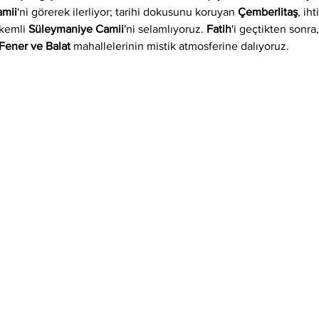
amii
'ni görerek ilerliyor; tarihi dokusunu koruyan 
Çemberlitaş
, iht
kemli 
Süleymaniye Camii
'ni selamlıyoruz. 
Fatih
'i geçtikten sonra
Fener ve Balat
 mahallelerinin mistik atmosferine dalıyoruz.