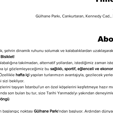
Gülhane Parkı, Cankurtaran, Kennedy Cad., 3
Abo
, şehrin dinamik ruhunu solumak ve kalabalıklardan uzaklaşarak e
 
Bisiklet!
alabalığına takılmadan, alternatif yollardan, istediğimiz zaman ist
ha iyi gözlemleyeceğimiz bu 
sağlıklı, sportif, eğlenceli ve ekono
Özellikle 
hafta içi
 yapılan turlarımızın avantajıyla, gezilecek yerl
 sizi bekliyor.
k izlerini taşıyan İstanbul'un en özel köşelerini keşfetmeye hazır 
arında son bulan bu tur, size Tarihi Yarımada'yı yakından deneyiml
 Döngü
 başlangıç noktası 
Gülhane Parkı
'ndan başlıyor. Ardından dünyan