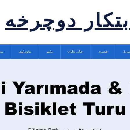
بتکار دوچرخه
میرتل
قیصری
جنگل بلگراد
بیکوز
پولونزکوی
بوی
hi Yarımada & 
Bisiklet Turu