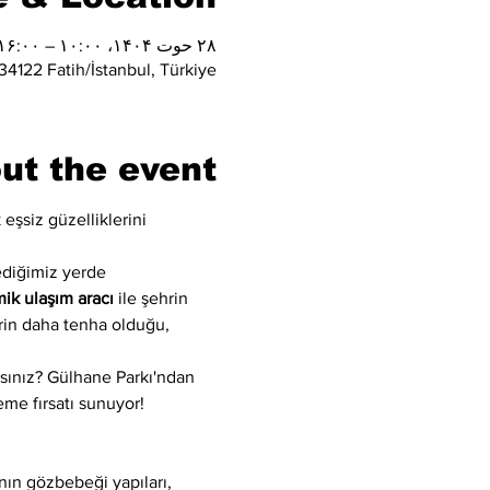
۲۸ حوت ۱۴۰۴، ۱۰:۰۰ – ۱۶:۰۰
4122 Fatih/İstanbul, Türkiye
ut the event
şsiz güzelliklerini 
ediğimiz yerde 
mik ulaşım aracı
 ile şehrin 
erin daha tenha olduğu, 
mısınız? Gülhane Parkı'ndan 
eme fırsatı sunuyor!
ın gözbebeği yapıları, 