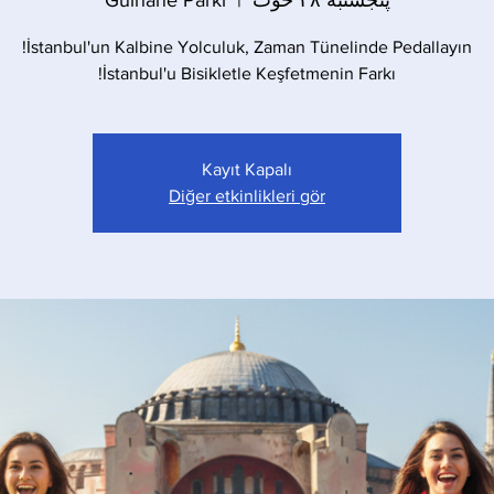
پنجشنبه ۲۸ حوت
  |  
Gülhane Parkı
İstanbul'u Bisikletle Keşfetmenin Farkı!
Kayıt Kapalı
Diğer etkinlikleri gör