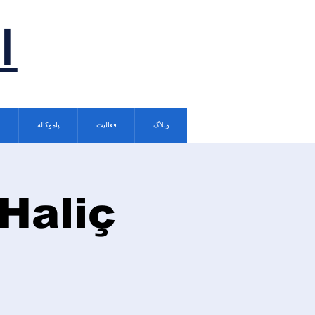
ا
وبلاگ
فعالیت
پاموکاله
Haliç