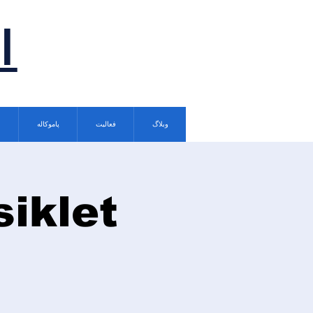
ا
وبلاگ
فعالیت
پاموکاله
siklet