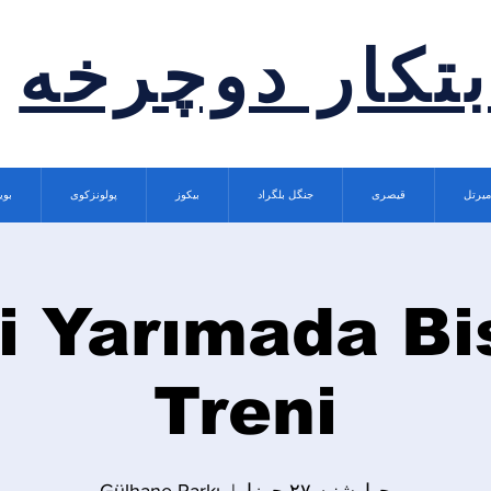
بتکار دوچرخه
میرتل
قیصری
جنگل بلگراد
بیکوز
پولونزکوی
بوی
i Yarımada Bi
Treni