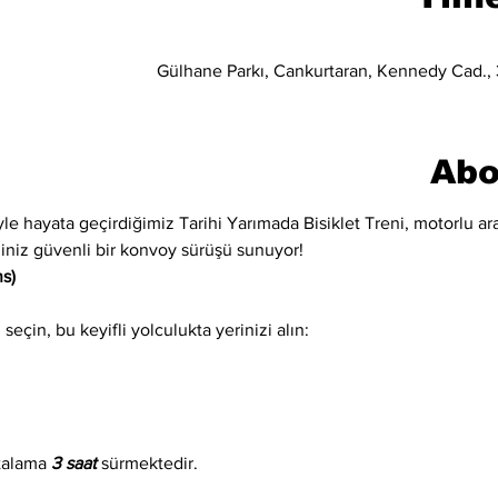
Gülhane Parkı, Cankurtaran, Kennedy Cad., 3
Abo
iyle hayata geçirdiğimiz Tarihi Yarımada Bisiklet Treni, motorlu ara
eğiniz güvenli bir konvoy sürüşü sunuyor!
s)
eçin, bu keyifli yolculukta yerinizi alın:
talama 
3 saat
 sürmektedir.