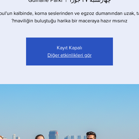
چهارشنبه ۲۷ جوزا
  |  
Gülhane Parkı
bul'un kalbinde, korna seslerinden ve egzoz dumanından uzak, t
maviliğin buluştuğu harika bir maceraya hazır mısınız?
Kayıt Kapalı
Diğer etkinlikleri gör