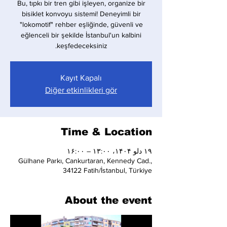
Bu, tıpkı bir tren gibi işleyen, organize bir
bisiklet konvoyu sistemi! Deneyimli bir
"lokomotif" rehber eşliğinde, güvenli ve
eğlenceli bir şekilde İstanbul'un kalbini
keşfedeceksiniz.
Kayıt Kapalı
Diğer etkinlikleri gör
Time & Location
۱۹ دلو ۱۴۰۴، ۱۳:۰۰ – ۱۶:۰۰
Gülhane Parkı, Cankurtaran, Kennedy Cad.,
34122 Fatih/İstanbul, Türkiye
About the event