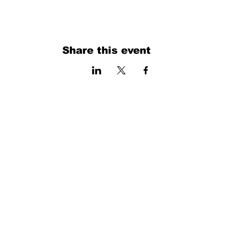
Share this event
فرم را پر کنید. ما به زودی برمی گردیم
isim, soyisim
Telefon
Bulunduğunuz il ve ilçe