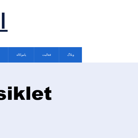
ا
وبلاگ
فعالیت
پاموکاله
siklet