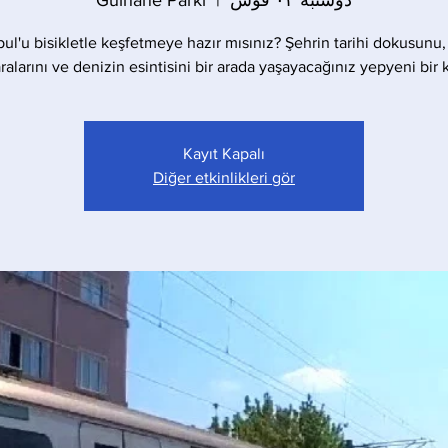
دوشنبه ۰۳ قوس
  |  
Gülhane Parkı
bul'u bisikletle keşfetmeye hazır mısınız? Şehrin tarihi dokusunu,
alarını ve denizin esintisini bir arada yaşayacağınız yepyeni bir 
Kayıt Kapalı
Diğer etkinlikleri gör