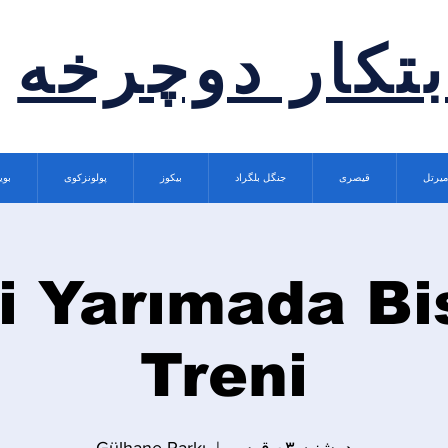
بتکار دوچرخه
میرتل
قیصری
جنگل بلگراد
بیکوز
پولونزکوی
بوی
i Yarımada Bi
Treni