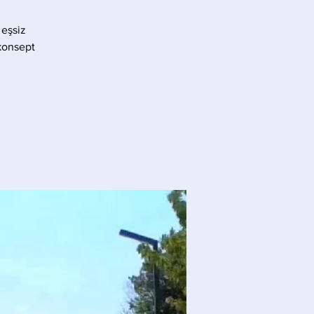
 eşsiz
konsept.