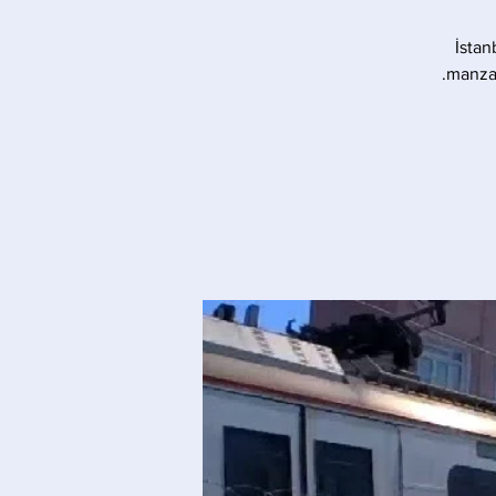
İstan
manzar