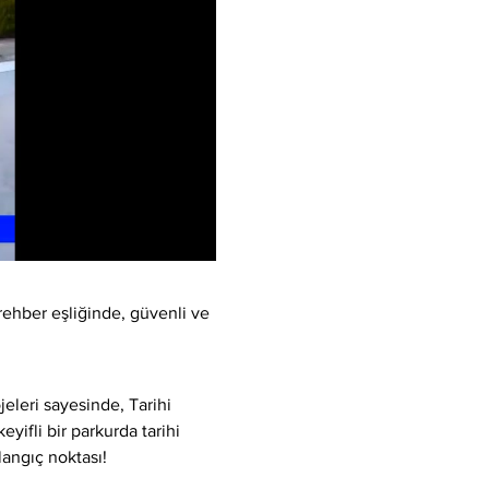
rehber eşliğinde, güvenli ve 
eleri sayesinde, Tarihi 
yifli bir parkurda tarihi 
langıç noktası!