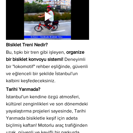
Bisiklet Treni Nedir?
Bu, tıpkı bir tren gibi işleyen, 
organize 
bir bisiklet konvoyu sistemi!
 Deneyimli 
bir "lokomotif" rehber eşliğinde, güvenli 
ve eğlenceli bir şekilde İstanbul'un 
kalbini keşfedeceksiniz.
Tarihi Yarımada?
İstanbul'un kendine özgü atmosferi, 
kültürel zenginlikleri ve son dönemdeki 
yayalaştırma projeleri sayesinde, Tarihi 
Yarımada bisikletle keşif için adeta 
biçilmiş kaftan! Motorlu araç trafiğinden 
uzak, güvenli ve keyifli bir parkurda 