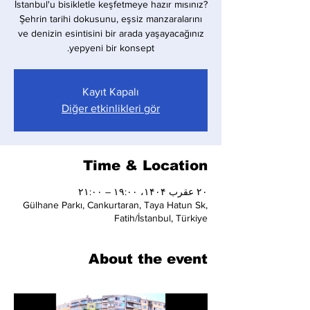
İstanbul'u bisikletle keşfetmeye hazır mısınız?
Şehrin tarihi dokusunu, eşsiz manzaralarını
ve denizin esintisini bir arada yaşayacağınız
yepyeni bir konsept.
Kayıt Kapalı
Diğer etkinlikleri gör
Time & Location
۲۰ عقرب ۱۴۰۴، ۱۹:۰۰ – ۲۱:۰۰
Gülhane Parkı, Cankurtaran, Taya Hatun Sk,
Fatih/İstanbul, Türkiye
About the event