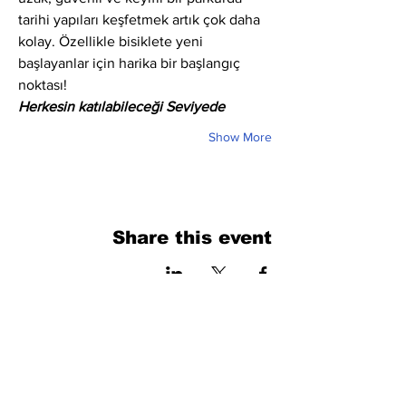
tarihi yapıları keşfetmek artık çok daha 
kolay. Özellikle bisiklete yeni 
başlayanlar için harika bir başlangıç 
noktası!
Herkesin katılabileceği Seviyede
Show More
Share this event
فرم را پر کنید. ما به زودی برمی گردیم
isim, soyisim