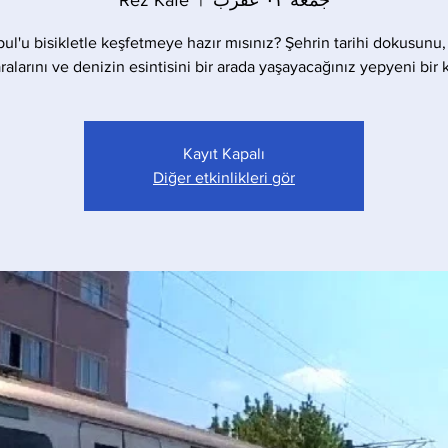
جمعه ۰۲ عقرب
  |  
Rez Kafe
bul'u bisikletle keşfetmeye hazır mısınız? Şehrin tarihi dokusunu,
alarını ve denizin esintisini bir arada yaşayacağınız yepyeni bir 
Kayıt Kapalı
Diğer etkinlikleri gör