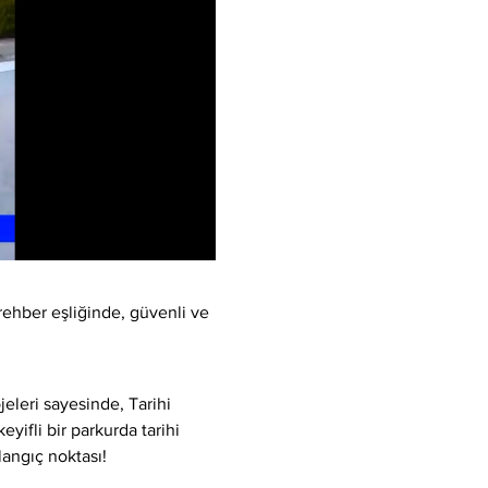
rehber eşliğinde, güvenli ve 
eleri sayesinde, Tarihi 
yifli bir parkurda tarihi 
langıç noktası!