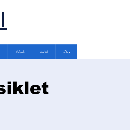
ا
وبلاگ
فعالیت
پاموکاله
siklet