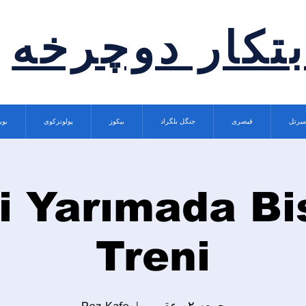
بتکار دوچرخه
میرتل
قیصری
جنگل بلگراد
بیکوز
پولونزکوی
بوی
i Yarımada Bi
Treni