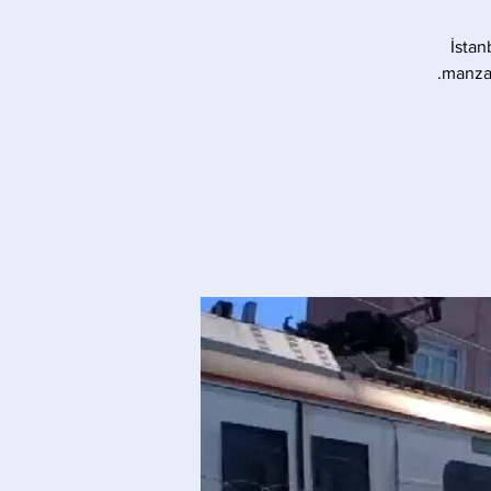
İstan
manzar