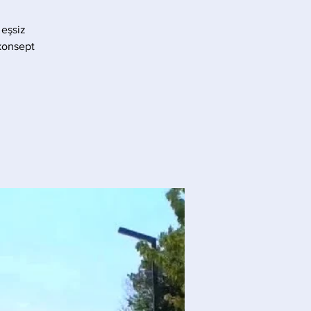
 eşsiz
konsept.