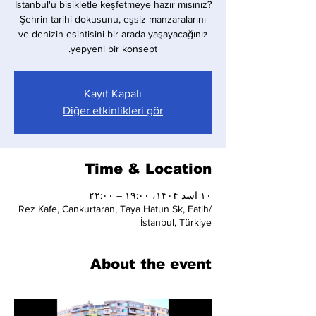
İstanbul'u bisikletle keşfetmeye hazır mısınız?
Şehrin tarihi dokusunu, eşsiz manzaralarını
ve denizin esintisini bir arada yaşayacağınız
yepyeni bir konsept.
Kayıt Kapalı
Diğer etkinlikleri gör
Time & Location
۱۰ اسد ۱۴۰۴، ۱۹:۰۰ – ۲۲:۰۰
Rez Kafe, Cankurtaran, Taya Hatun Sk, Fatih/
İstanbul, Türkiye
About the event