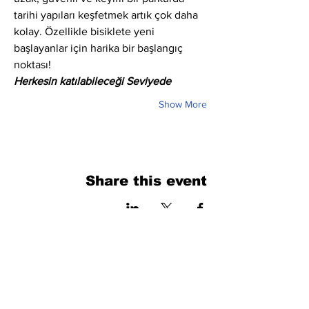
tarihi yapıları keşfetmek artık çok daha 
kolay. Özellikle bisiklete yeni 
başlayanlar için harika bir başlangıç 
noktası!
Herkesin katılabileceği Seviyede
Show More
Share this event
فرم را پر کنید. ما به زودی برمی گردیم
isim, soyisim