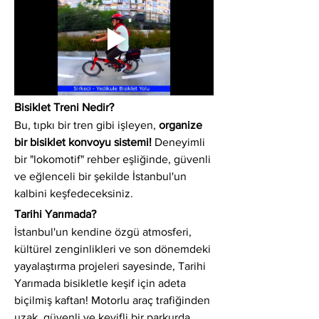
Bisiklet Treni Nedir?
Bu, tıpkı bir tren gibi işleyen, 
organize 
bir bisiklet konvoyu sistemi!
 Deneyimli 
bir "lokomotif" rehber eşliğinde, güvenli 
ve eğlenceli bir şekilde İstanbul'un 
kalbini keşfedeceksiniz.
Tarihi Yarımada?
İstanbul'un kendine özgü atmosferi, 
kültürel zenginlikleri ve son dönemdeki 
yayalaştırma projeleri sayesinde, Tarihi 
Yarımada bisikletle keşif için adeta 
biçilmiş kaftan! Motorlu araç trafiğinden 
uzak, güvenli ve keyifli bir parkurda 