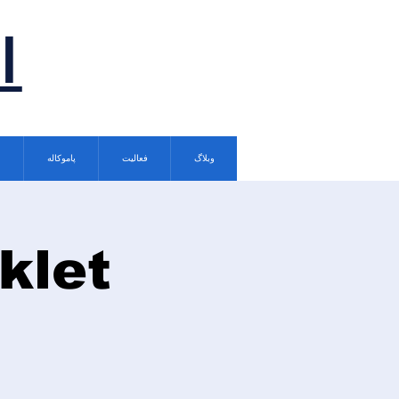
ا
وبلاگ
فعالیت
پاموکاله
klet