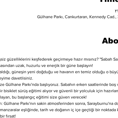
Gülhane Parkı, Cankurtaran, Kennedy Cad., 3
Abo
şsiz güzelliklerini keşfederek geçirmeye hazır mısınız? "Sabah Sa
şasından uzak, huzurlu ve enerjik bir güne başlayın!
azaldığı, güneşin yeni doğduğu ve havanın en temiz olduğu o büyül
yime davetlisiniz.
ze Gülhane Parkı'nda başlıyoruz. Sabahın erken saatlerinde boş v
 bisiklet sürüş eğitimi alıyor ve güvenli bir yolculuk için hazırlan
aşlayan, bu başlangıç eğitimi size güven verecek!
: Gülhane Parkı'nın sakin atmosferinden sonra, Sarayburnu'na do
anzaralar eşliğinde, tarih ve doğanın iç içe geçtiği bir noktada k
ir fırsat!