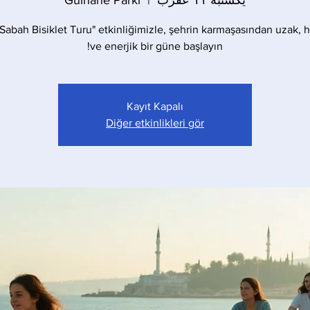
یکشنبه ۱۱ عقرب
  |  
Gülhane Parkı
Sabah Bisiklet Turu" etkinliğimizle, şehrin karmaşasından uzak, 
ve enerjik bir güne başlayın!
Kayıt Kapalı
Diğer etkinlikleri gör