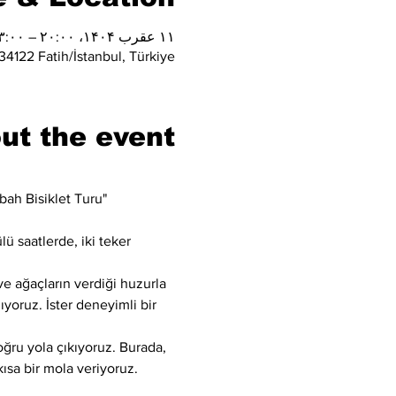
۱۱ عقرب ۱۴۰۴، ۲۰:۰۰ – ۲۳:۰۰
4122 Fatih/İstanbul, Türkiye
ut the event
bah Bisiklet Turu" 
ü saatlerde, iki teker 
e ağaçların verdiği huzurla 
ıyoruz. İster deneyimli bir 
ğru yola çıkıyoruz. Burada, 
ısa bir mola veriyoruz. 