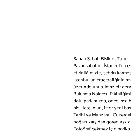
Sabah Sabah Bisiklet Turu
Pazar sabahını İstanbul'un e
etkinliğimizle, şehrin karma
İstanbul'un araç trafiğinin 
üzerinde unutulmaz bir dene
Buluşma Noktası: Etkinliğimi
dolu parkımızda, önce kısa bir
bisikletçi olun, ister yeni b
Tarihi ve Manzaralı Güzergah
boğazı karşıdan gören eşsiz m
Fotoğraf çekmek için harika b