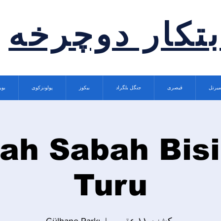
بتکار دوچرخه
میرتل
قیصری
جنگل بلگراد
بیکوز
پولونزکوی
بوی
ah Sabah Bisi
Turu