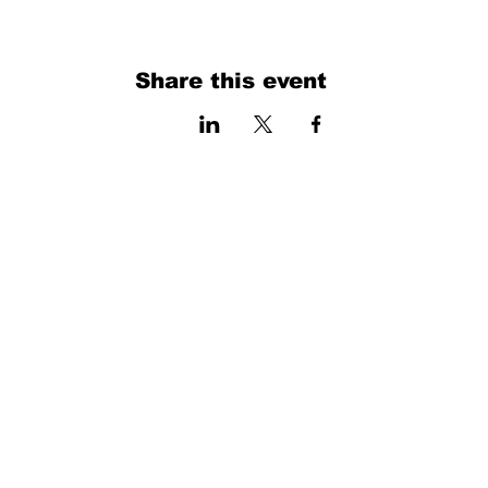
Share this event
فرم را پر کنید. ما به زودی برمی گردیم
isim, soyisim
Telefon
Bulunduğunuz il ve ilçe