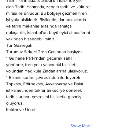
Tarihi Yarımada: İstanbul'un kalbinde yer 
alan Tarihi Yarımada, zengin tarihi ve kültürel 
mirası ile ünlüdür. Bu bölgeyi gezmenin en 
iyi yolu bisiklettir. Bisikletle, dar sokaklarda 
ve tarihi mekanlar arasında rahatça 
dolaşabilir, İstanbul'un büyüleyici atmosferini 
yakından hissedebilirsiniz.
Tur Güzergahı:
Turumuz Sirkeci Tren Garı'ndan başlıyor.
* Gülhane Parkı'ndan geçerek sahil 
yönünde, tren yolu yanındaki bisiklet 
yolundan Yedikule Zindanları'na ulaşıyoruz.
* Bizans surları çevresinden ilerleyerek 
Topkapı, Edirnekapı, Ayvansaray ve Balat 
istikametinden tekrar Sirkeci'ye dönerek 
tarihi surların çevresini bisikletle gezmiş 
oluyoruz.
Katılım ve Ücret:
Show More