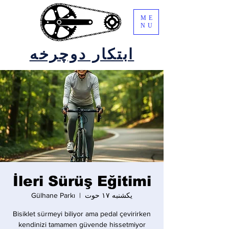
ME
NU
ابتکار دوچرخه
İleri Sürüş Eğitimi
یکشنبه ۱۷ حوت
  |  
Gülhane Parkı
Bisiklet sürmeyi biliyor ama pedal çevirirken
kendinizi tamamen güvende hissetmiyor