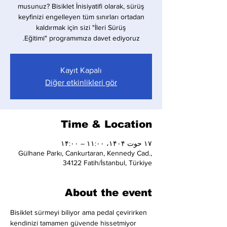
musunuz? Bisiklet İnisiyatifi olarak, sürüş
keyfinizi engelleyen tüm sınırları ortadan
kaldırmak için sizi "İleri Sürüş
Eğitimi" programımıza davet ediyoruz.
Kayıt Kapalı
Diğer etkinlikleri gör
Time & Location
۱۷ حوت ۱۴۰۴، ۱۱:۰۰ – ۱۴:۰۰
Gülhane Parkı, Cankurtaran, Kennedy Cad.,
34122 Fatih/İstanbul, Türkiye
About the event
Bisiklet sürmeyi biliyor ama pedal çevirirken 
kendinizi tamamen güvende hissetmiyor 