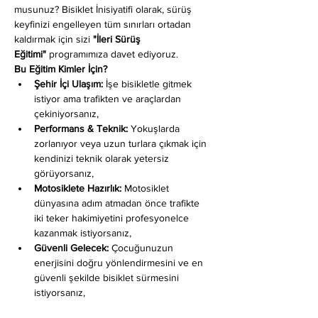
musunuz? Bisiklet İnisiyatifi olarak, sürüş 
keyfinizi engelleyen tüm sınırları ortadan 
kaldırmak için sizi 
"İleri Sürüş 
Eğitimi"
 programımıza davet ediyoruz.
Bu Eğitim Kimler İçin?
Şehir İçi Ulaşım:
 İşe bisikletle gitmek 
istiyor ama trafikten ve araçlardan 
çekiniyorsanız,
Performans & Teknik:
 Yokuşlarda 
zorlanıyor veya uzun turlara çıkmak için 
kendinizi teknik olarak yetersiz 
görüyorsanız,
Motosiklete Hazırlık:
 Motosiklet 
dünyasına adım atmadan önce trafikte 
iki teker hakimiyetini profesyonelce 
kazanmak istiyorsanız,
Güvenli Gelecek:
 Çocuğunuzun 
enerjisini doğru yönlendirmesini ve en 
güvenli şekilde bisiklet sürmesini 
istiyorsanız,